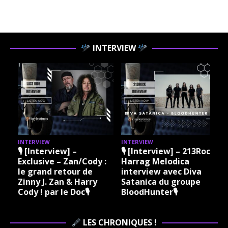
INTERVIEW
INTERVIEW
INTERVIEW
I
🎙 [Interview] –
🎙 [Interview] – 213Rock
Exclusive – Zan/Cody :
Harrag Melodica
le grand retour de
interview avec Diva
Zinny J. Zan & Harry
Satanica du groupe
Cody ! par le Doc🎙
BloodHunter🎙
LES CHRONIQUES !