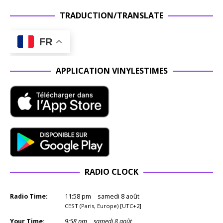
TRADUCTION/TRANSLATE
FR
APPLICATION VINYLESTIMES
RADIO CLOCK
Radio Time:
11
:
58
pm
samedi 8 août
CEST (Paris, Europe) [UTC+2]
Your Time:
9
:
58
pm
samedi 8 août