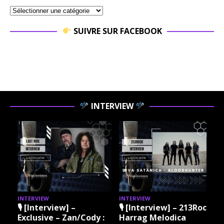
SUIVRE SUR FACEBOOK
INTERVIEW
INTERVIEW
INTERVIEW
I
🎙 [Interview] –
🎙 [Interview] – 213Rock
Exclusive – Zan/Cody :
Harrag Melodica