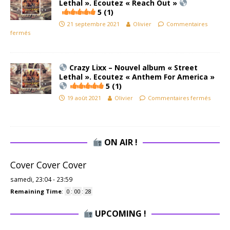
Lethal ». Ecoutez « Reach Out »
5 (1)
21 septembre 2021
Olivier
Commentaires
fermés
Crazy Lixx – Nouvel album « Street
Lethal ». Ecoutez « Anthem For America »
5 (1)
19 août 2021
Olivier
Commentaires fermés
ON AIR !
Cover Cover Cover
samedi, 23:04
-
23:59
Remaining Time
:
0
:
00
:
27
UPCOMING !