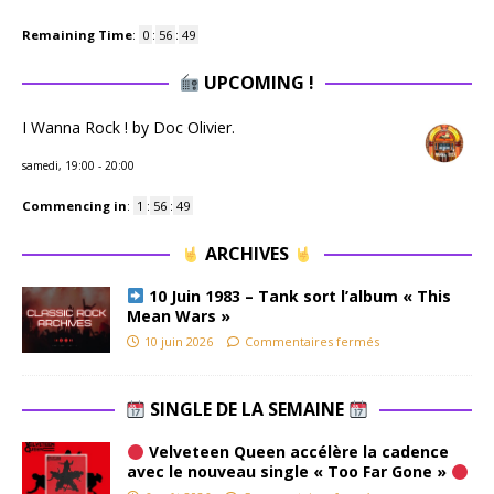
Remaining Time
:
0
:
56
:
48
UPCOMING !
I Wanna Rock ! by Doc Olivier.
samedi, 19:00
-
20:00
Commencing in
:
1
:
56
:
48
ARCHIVES
10 Juin 1983 – Tank sort l’album « This
Mean Wars »
10 juin 2026
Commentaires fermés
SINGLE DE LA SEMAINE
Velveteen Queen accélère la cadence
avec le nouveau single « Too Far Gone »