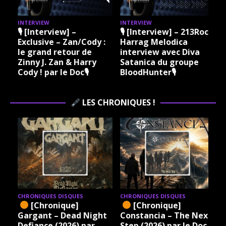
INTERVIEW
INTERVIEW
I
🎙 [Interview] –
🎙 [Interview] – 213Rock
Exclusive – Zan/Cody :
Harrag Melodica
le grand retour de
interview avec Diva
Zinny J. Zan & Harry
Satanica du groupe
Cody ! par le Doc🎙
BloodHunter🎙
LES CHRONIQUES !
CHRONIQUES DISQUES
CHRONIQUES DISQUES
[Chronique]
[Chronique]
Gargant – Dead Night
Constancia – The Next
Defiance (2026) par
Step (2026) par le Doc.