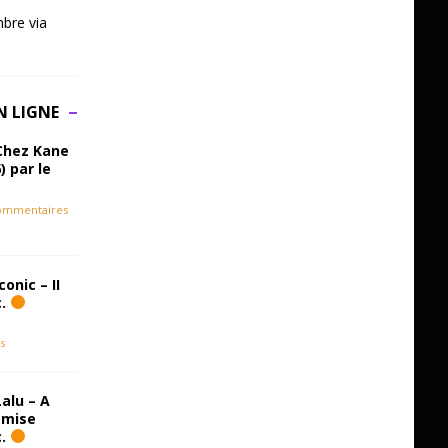
bre via
N LIGNE
Chez Kane
) par le
ommentaires
onic – II
c.
s
alu – A
emise
c.