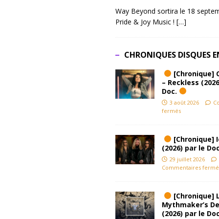
Way Beyond sortira le 18 septem
Pride & Joy Music !
[…]
CHRONIQUES DISQUES E
[Chronique] 
– Reckless (2026
Doc.
3 août 2026
C
fermés
[Chronique] Ic
(2026) par le Do
29 juillet 2026
Commentaires fermé
[Chronique] L
Mythmaker’s D
(2026) par le Do