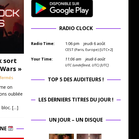
RADIO CLOCK
Radio Time:
1
:
06
pm
jeudi 6 août
CEST (Paris, Europe) [UTC+2]
k sort
Your Time:
11
:
06
am
jeudi 6 août
UTC (undefined, UTC) [UTC]
 Wars »
fermés
TOP 5 DES AUDITEURS !
mme on
ions oubliée
LES DERNIERS TITRES DU JOUR !
 bloc.
[…]
UN JOUR – UN DISQUE
INE