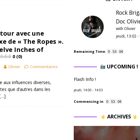
Rock Brig
Doc Olivie
with Olivier
etour avec une
jeudi, 13:02
-
xe de « The Ropes ».
elve Inches of
Remaining Time
:
0
:
53
:
03
0 (0)
UPCOMING !
Olivier
Commentaires
Flash Info !
 aux influences diverses,
ntes que d’autres dans les
jeudi, 14:00
-
14:03
[…]
Commencing in
:
0
:
53
:
03
ARCHIVES