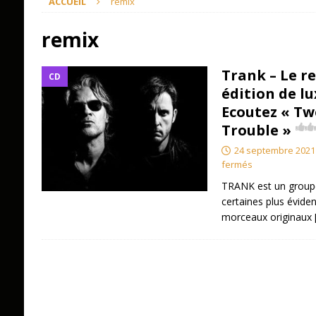
ACCUEIL
remix
remix
Trank – Le r
CD
édition de lu
Ecoutez « Tw
Trouble »
24 septembre 2021
fermés
TRANK est un groupe
certaines plus évide
morceaux originaux