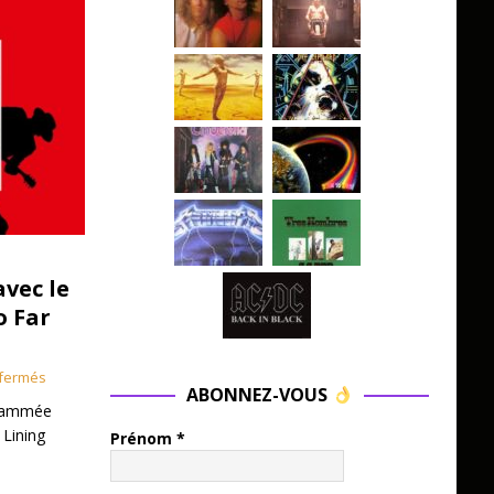
avec le
o Far
fermés
ABONNEZ-VOUS
grammée
 Lining
Prénom
*