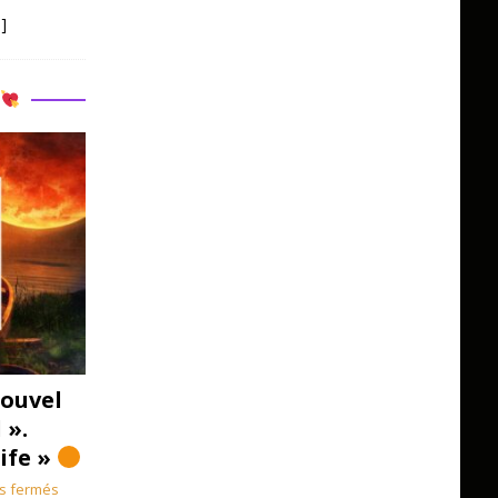
]
R
ouvel
 ».
Life »
s fermés