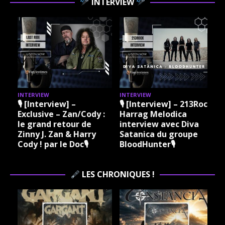
INTERVIEW
INTERVIEW
INTERVIEW
I
🎙 [Interview] –
🎙 [Interview] – 213Rock
Exclusive – Zan/Cody :
Harrag Melodica
le grand retour de
interview avec Diva
Zinny J. Zan & Harry
Satanica du groupe
Cody ! par le Doc🎙
BloodHunter🎙
LES CHRONIQUES !