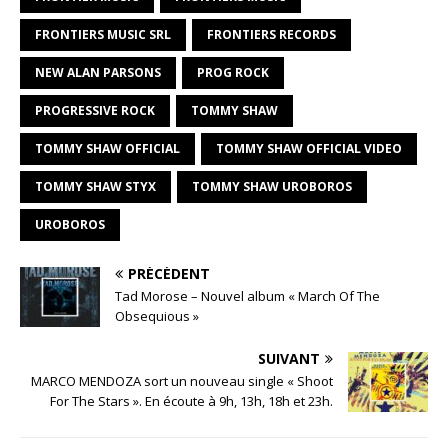
FRONTIERS MUSIC SRL
FRONTIERS RECORDS
NEW ALAN PARSONS
PROG ROCK
PROGRESSIVE ROCK
TOMMY SHAW
TOMMY SHAW OFFICIAL
TOMMY SHAW OFFICIAL VIDEO
TOMMY SHAW STYX
TOMMY SHAW UROBOROS
UROBOROS
PRÉCÉDENT
Tad Morose – Nouvel album « March Of The
Obsequious »
SUIVANT
MARCO MENDOZA sort un nouveau single « Shoot
For The Stars ». En écoute à 9h, 13h, 18h et 23h.