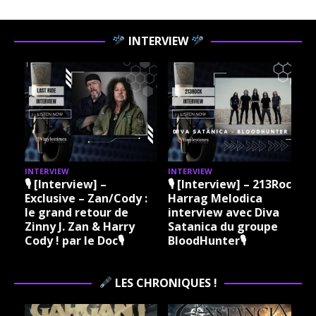
INTERVIEW
INTERVIEW
INTERVIEW
I
🎙 [Interview] –
🎙 [Interview] – 213Rock
Exclusive – Zan/Cody :
Harrag Melodica
le grand retour de
interview avec Diva
Zinny J. Zan & Harry
Satanica du groupe
Cody ! par le Doc🎙
BloodHunter🎙
LES CHRONIQUES !