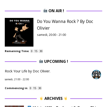
ON AIR !
Do You Wanna Rock ? By Doc
Olivier
samedi, 20:00
-
21:00
Remaining Time
:
0
:
15
:
29
UPCOMING !
Rock Your Life by Doc Olivier.
samedi, 21:00
-
22:00
Commencing in
:
0
:
15
:
29
ARCHIVES