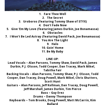
1. Fare Thee Well
2. The Secret
3. Uroboros (featuring Tommy Shaw of STYX)
4. Don’t Fade Now
5. Give ‘Em My Love (featuring James Durbin, Joe Bonamassa)
6. Obstacles
7. I Won’t Be Led Astray (featuring David Pack, Joe Bonamassa)
8. You Are The Light
9. Halo
10. Goin’ Home
11. Be My Baby
LINE-UP:
Lead Vocals – Alan Parsons, Tommy Shaw, David Pack, James
Durbin, P.J. Olsson, Todd Cooper, Dan Tracey, Mark Mikel,
Tabitha Fair
Backing Vocals – Alan Parsons, Tommy Shaw, P.J. Olsson, Todd
Cooper, Dan Tracey, Doug Powell, Mark Mikel, Chris Shutters,
Scott Hunt
Guitars – Alan Parsons, Jeff Kollman, Dan Tracey, Doug Powell,
Jeff Marshall, James Durbin, Tim Pierce
Bass – Guy Erez
Drums – Danny Thompson
Keyboards – Tom Brooks, Doug Powell, Matt McCarrin, Kim
Bullard