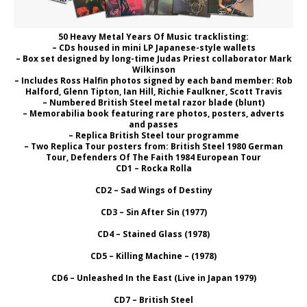
50 Heavy Metal Years Of Music tracklisting:
– CDs housed in mini LP Japanese-style wallets
– Box set designed by long-time Judas Priest collaborator Mark
Wilkinson
– Includes Ross Halfin photos signed by each band member: Rob
Halford, Glenn Tipton, Ian Hill, Richie Faulkner, Scott Travis
– Numbered British Steel metal razor blade (blunt)
– Memorabilia book featuring rare photos, posters, adverts
and passes
– Replica British Steel tour programme
– Two Replica Tour posters from: British Steel 1980 German
Tour, Defenders Of The Faith 1984 European Tour
CD1 – Rocka Rolla
CD2 – Sad Wings of Destiny
CD3 – Sin After Sin (1977)
CD4 – Stained Glass (1978)
CD5 – Killing Machine – (1978)
CD6 – Unleashed In the East (Live in Japan 1979)
CD7 – British Steel