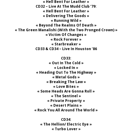
« Hell Bent For Leather »
CD32 – Live At The Mudd Club ’79:
« Hell Bent For Leather »
« Delivering The Goods »
« Running Wild »
« Beyond The Realms Of Death »
« The Green Manalishi (With the Two Pronged Crown) »
« Victim Of Changes »
« Rock Forever »
« Starbreaker »
CD33 & CD34 – Live In Houston ’86
CD33:
« Out In The Cold »
« Locked In »
« Heading Out To The Highway »
« Metal Gods »
« Breaking The Law »
« Love Bites »
« Some Heads Are Gonna Roll »
« The Sentinel »
« Private Property »
« Desert Plains »
« Rock You All Around The World »
CD34:
« The Hellion/ Electric Eye »
« Turbo Lover »