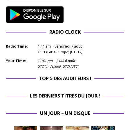
RADIO CLOCK
Radio Time:
1
:
41
am
vendredi 7 août
CEST (Paris, Europe) [UTC+2]
Your Time:
11
:
41
pm
jeudi 6 août
UTC (undefined, UTC) [UTC]
TOP 5 DES AUDITEURS !
LES DERNIERS TITRES DU JOUR !
UN JOUR – UN DISQUE