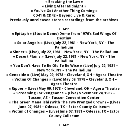
« Breaking the Law »
« Living After Midnight »
« You’ve Got Another Thing Coming »
CD41 & CD42 – Beyond Live & Rare:
Previously unreleased stereo recordings from the archives
CD41:
« Epitaph » (Studio Demo) Demo from 1976’s Sad Wings Of
Destiny
« Solar Angels » (Live) July 22, 1981 – New York, NY – The
Palladium
« Sinner » (Live) July 22, 1981 – New York, NY – The Palladium
« Desert Plains » (Live) July 22, 1981 – New York, NY – The
Palladium
« You Don’t Have To Be Old To Be Wise » (Live) July 22, 1981 –
New York, NY – The Palladium
« Genocide » (Live) May 09, 1978 – Cleveland, OH – Agora Theatre
« Victim Of Changes » (Live) May 09, 1978 – Cleveland, OH –
Agora Theatre
« Ripper » (Live) May 09, 1978 – Cleveland, OH – Agora Theatre
« Screaming For Vengeance » (Live) November 24, 1982 –
Tucson, AZ – Tucson Convention Center
« The Green Manalishi (With The Two Pronged Crown) » (Live)
June 07, 1981 – Odessa, TX – Ector County Coliseum
« Victim of Changes » (Live) June 07, 1981 – Odessa, TX – Ector
County Coliseum
CD42: