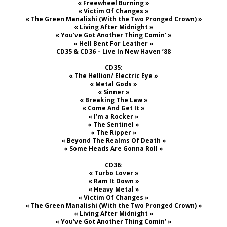
« Freewheel Burning »
« Victim Of Changes »
« The Green Manalishi (With the Two Pronged Crown) »
« Living After Midnight »
« You’ve Got Another Thing Comin’ »
« Hell Bent For Leather »
CD35 & CD36 – Live In New Haven ’88
CD35:
« The Hellion/ Electric Eye »
« Metal Gods »
« Sinner »
« Breaking The Law »
« Come And Get It »
« I’m a Rocker »
« The Sentinel »
« The Ripper »
« Beyond The Realms Of Death »
« Some Heads Are Gonna Roll »
CD36:
« Turbo Lover »
« Ram It Down »
« Heavy Metal »
« Victim Of Changes »
« The Green Manalishi (With the Two Pronged Crown) »
« Living After Midnight »
« You’ve Got Another Thing Comin’ »