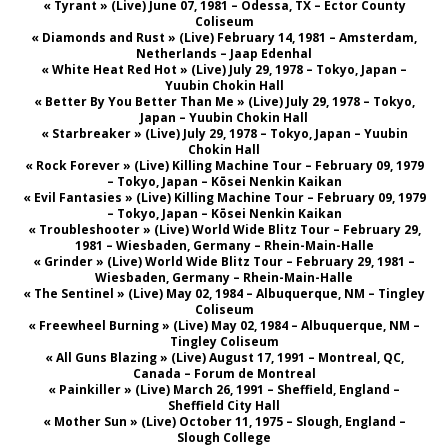
« Tyrant » (Live) June 07, 1981 – Odessa, TX – Ector County
Coliseum
« Diamonds and Rust » (Live) February 14, 1981 – Amsterdam,
Netherlands – Jaap Edenhal
« White Heat Red Hot » (Live) July 29, 1978 – Tokyo, Japan –
Yuubin Chokin Hall
« Better By You Better Than Me » (Live) July 29, 1978 – Tokyo,
Japan – Yuubin Chokin Hall
« Starbreaker » (Live) July 29, 1978 – Tokyo, Japan – Yuubin
Chokin Hall
« Rock Forever » (Live) Killing Machine Tour – February 09, 1979
– Tokyo, Japan – Kōsei Nenkin Kaikan
« Evil Fantasies » (Live) Killing Machine Tour – February 09, 1979
– Tokyo, Japan – Kōsei Nenkin Kaikan
« Troubleshooter » (Live) World Wide Blitz Tour – February 29,
1981 – Wiesbaden, Germany – Rhein-Main-Halle
« Grinder » (Live) World Wide Blitz Tour – February 29, 1981 –
Wiesbaden, Germany – Rhein-Main-Halle
« The Sentinel » (Live) May 02, 1984 – Albuquerque, NM – Tingley
Coliseum
« Freewheel Burning » (Live) May 02, 1984 – Albuquerque, NM –
Tingley Coliseum
« All Guns Blazing » (Live) August 17, 1991 – Montreal, QC,
Canada – Forum de Montreal
« Painkiller » (Live) March 26, 1991 – Sheffield, England –
Sheffield City Hall
« Mother Sun » (Live) October 11, 1975 – Slough, England –
Slough College