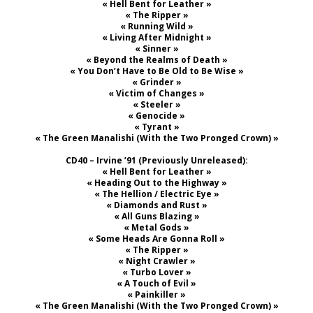
« Hell Bent for Leather »
« The Ripper »
« Running Wild »
« Living After Midnight »
« Sinner »
« Beyond the Realms of Death »
« You Don’t Have to Be Old to Be Wise »
« Grinder »
« Victim of Changes »
« Steeler »
« Genocide »
« Tyrant »
« The Green Manalishi (With the Two Pronged Crown) »
CD40 – Irvine ’91 (Previously Unreleased):
« Hell Bent for Leather »
« Heading Out to the Highway »
« The Hellion / Electric Eye »
« Diamonds and Rust »
« All Guns Blazing »
« Metal Gods »
« Some Heads Are Gonna Roll »
« The Ripper »
« Night Crawler »
« Turbo Lover »
« A Touch of Evil »
« Painkiller »
« The Green Manalishi (With the Two Pronged Crown) »