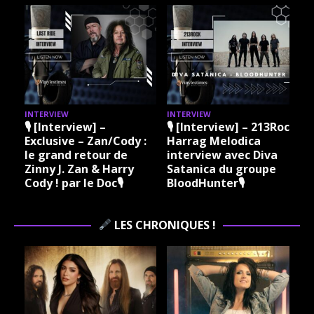
INTERVIEW
INTERVIEW
3Rock
🎙 [Interview] – 213Rock
🎙 [Interview] – 213Rock
Harrag Melodica &
Harrag Melodica Live
va
Madama Rock – Sylvie
interview avec Hannes
e
Grare 20 07 2026
Braun du groupe Kissin
Vinylestimes Classic
Dynamite 🎙
Rock Radio 🎙
LES CHRONIQUES !