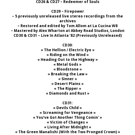
CD26 & CD27 – Redeemer of Souls
CD29 – Firepower
– 5 previously unreleased live stereo recordings from the
archives
– Restored and edited by Tom Allom at La Cucina W8
– Mastered by Alex Wharton at Abbey Road Studios, London
CD30 & CD31 – Live In Atlanta ’82 (Previously Unreleased)
CD30:
« The Hellion / Electric Eye »
« Riding on the Wind »
« Heading Out to the Highway »
« Metal Gods »
« Bloodstone »
« Breaking the Law »
« Sinner »
« Desert Plains »
« The Ripper »
« Diamonds and Rust »
CD31:
« Devils Child »
« Screaming for Vengeance »
« You’ve Got Another Thing Comin' »
« Victim of Changes »
« Living After Midnight »
« The Green Manalishi (With the Two Pronged Crown) »