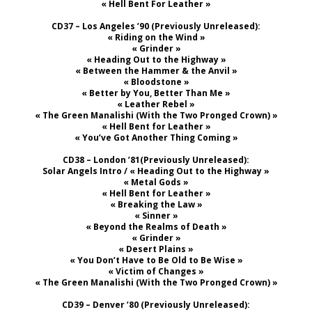
« Hell Bent For Leather »
CD37 – Los Angeles ’90 (Previously Unreleased):
« Riding on the Wind »
« Grinder »
« Heading Out to the Highway »
« Between the Hammer & the Anvil »
« Bloodstone »
« Better by You, Better Than Me »
« Leather Rebel »
« The Green Manalishi (With the Two Pronged Crown) »
« Hell Bent for Leather »
« You’ve Got Another Thing Coming »
CD38 – London ’81(Previously Unreleased):
Solar Angels Intro / « Heading Out to the Highway »
« Metal Gods »
« Hell Bent for Leather »
« Breaking the Law »
« Sinner »
« Beyond the Realms of Death »
« Grinder »
« Desert Plains »
« You Don’t Have to Be Old to Be Wise »
« Victim of Changes »
« The Green Manalishi (With the Two Pronged Crown) »
CD39 – Denver ’80 (Previously Unreleased):