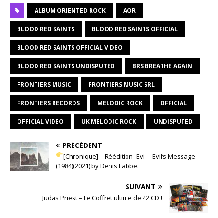
ALBUM ORIENTED ROCK
AOR
BLOOD RED SAINTS
BLOOD RED SAINTS OFFICIAL
BLOOD RED SAINTS OFFICIAL VIDEO
BLOOD RED SAINTS UNDISPUTED
BRS BREATHE AGAIN
FRONTIERS MUSIC
FRONTIERS MUSIC SRL
FRONTIERS RECORDS
MELODIC ROCK
OFFICIAL
OFFICIAL VIDEO
UK MELODIC ROCK
UNDISPUTED
PRÉCÉDENT
[Chronique] – Réédition -Evil – Evil‘s Message
(1984)(2021) by Denis Labbé.
SUIVANT
Judas Priest – Le Coffret ultime de 42 CD !