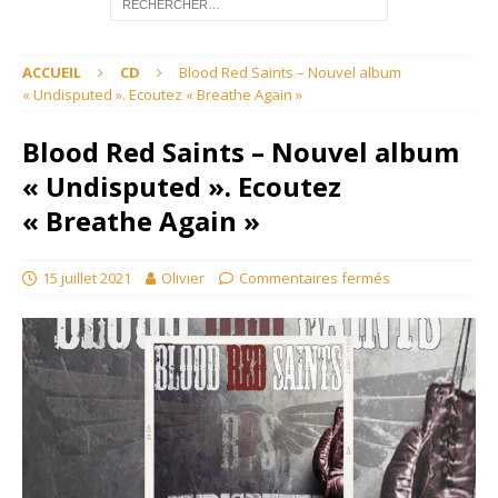
ACCUEIL
CD
Blood Red Saints – Nouvel album
« Undisputed ». Ecoutez « Breathe Again »
Blood Red Saints – Nouvel album
« Undisputed ». Ecoutez
« Breathe Again »
15 juillet 2021
Olivier
Commentaires fermés