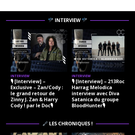
INTERVIEW
INTERVIEW
INTERVIEW
I
🎙 [Interview] –
🎙 [Interview] – 213Rock
Exclusive – Zan/Cody :
Harrag Melodica
le grand retour de
interview avec Diva
Zinny J. Zan & Harry
Satanica du groupe
Cody ! par le Doc🎙
BloodHunter🎙
LES CHRONIQUES !