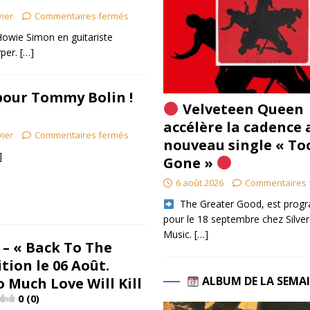
vier
Commentaires fermés
owie Simon en guitariste
yper.
[…]
pour Tommy Bolin !
Velveteen Queen
accélère la cadence 
vier
Commentaires fermés
nouveau single « To
]
Gone »
6 août 2026
Commentaires 
​ The Greater Good, est pro
pour le 18 septembre chez Silver
Music.
[…]
– « Back To The
tion le 06 Août.
ALBUM DE LA SEMA
 Much Love Will Kill
0 (0)