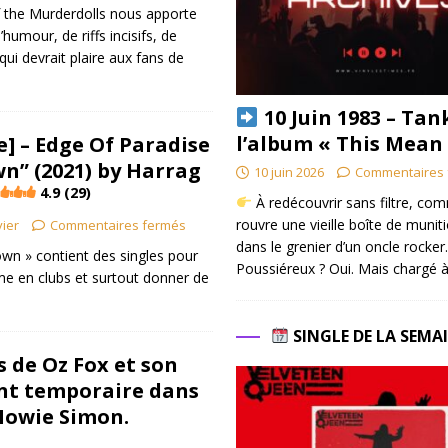
f the Murderdolls nous apporte
umour, de riffs incisifs, de
qui devrait plaire aux fans de
10 Juin 1983 – Tan
l’album « This Mean
] – Edge Of Paradise
” (2021) by Harrag
10 juin 2026
Commentaires 
4.9 (29)
À redécouvrir sans filtre, co
rouvre une vieille boîte de munit
vier
Commentaires fermés
dans le grenier d’un oncle rocker.
wn » contient des singles pour
Poussiéreux ? Oui. Mais chargé à
me en clubs et surtout donner de
SINGLE DE LA SEMA
s de Oz Fox et son
t temporaire dans
Howie Simon.