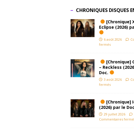
CHRONIQUES DISQUES E
[Chronique] 
Eclipse (2026) pa
6 août 2026
C
fermés
[Chronique] 
– Reckless (2026
Doc.
3 août 2026
C
fermés
[Chronique] Ic
(2026) par le Do
29 juillet 2026
Commentaires fermé