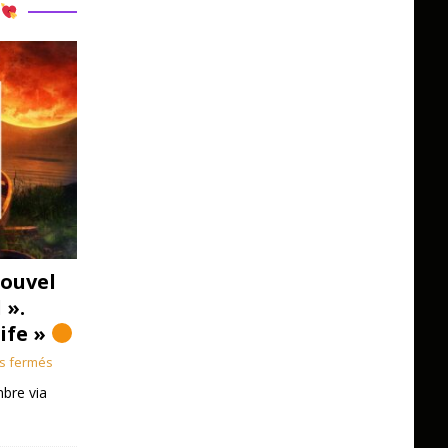
R
ouvel
 ».
Life »
s fermés
bre via