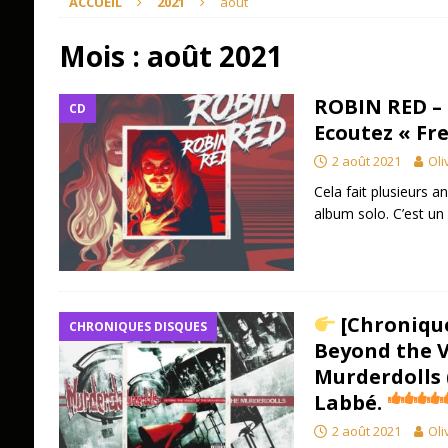
ACCUEIL
2021
août
Mois :
août 2021
ROBIN RED – 
CD
Ecoutez « Fr
2 août 2021
Oli
Cela fait plusieurs a
album solo. C’est un
[Chronique
CHRONIQUES DISQUES
Beyond the V
Murderdolls 
Labbé.
2 août 2021
Oli