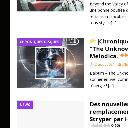
Beyond the Valley o
une bonne bouffée d’h
refrains implacables 
tous styles
[…]
[Chronique
CHRONIQUES DISQUES
“The Unknown
Melodica.
2 août 2021
Oli
L’album « The Unkno
sonner en live, com
l’énergie !
[…]
Des nouvelle
NEWS
remplacemen
Stryper par 
0 (0)