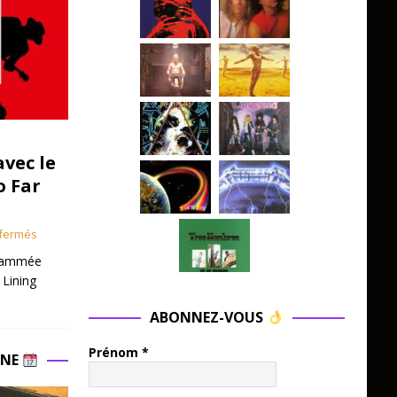
avec le
o Far
fermés
grammée
 Lining
ABONNEZ-VOUS
Prénom
*
INE