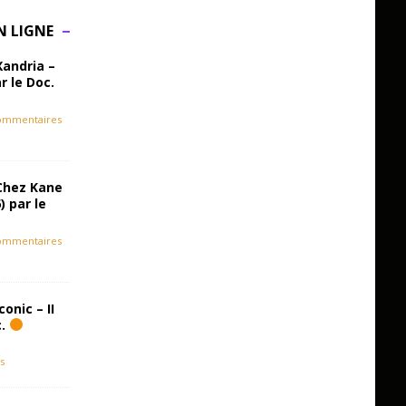
N LIGNE
Xandria –
r le Doc.
ommentaires
Chez Kane
) par le
ommentaires
onic – II
c.
s