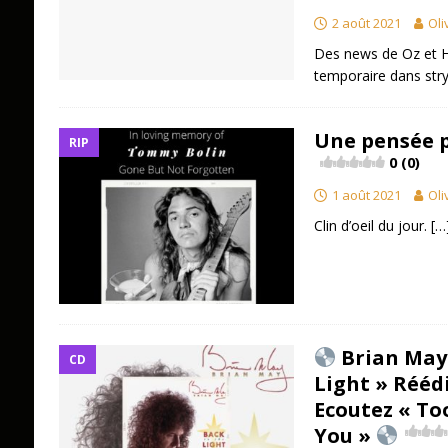
2 août 2021
Oli
Des news de Oz et H
temporaire dans str
Une pensée 
RIP
0 (0)
1 août 2021
Oli
Clin d’oeil du jour.
[…
Brian May 
CD
Light » Réédi
Ecoutez « Too
You »