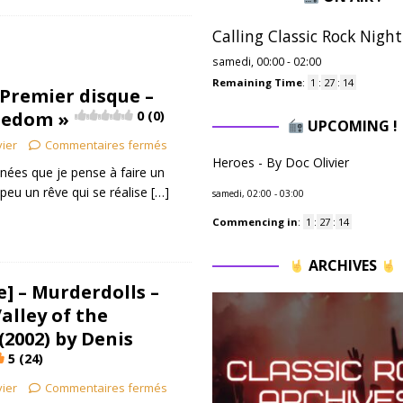
Calling Classic Rock Night
samedi, 00:00
-
02:00
Remaining Time
:
1
:
27
:
13
Premier disque –
eedom »
0 (0)
UPCOMING !
vier
Commentaires fermés
Heroes - By Doc Olivier
nnées que je pense à faire un
 peu un rêve qui se réalise
[…]
samedi, 02:00
-
03:00
Commencing in
:
1
:
27
:
13
ARCHIVES
] – Murderdolls –
alley of the
(2002) by Denis
5 (24)
vier
Commentaires fermés