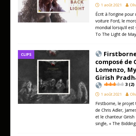
1 août 2021
Oli
Écrit à l’origine pour
voiture Ford, le mo
mondial lorsqu’il est
To The Light de Ma
Firstborne
CLIPS
composé de C
Lomenzo, My
Girish Pradh
3 (2)
1 août 2021
Oli
Firstborne, le proje
de Chris Adler, Jame
et le chanteur Giris
single, « The Biddin