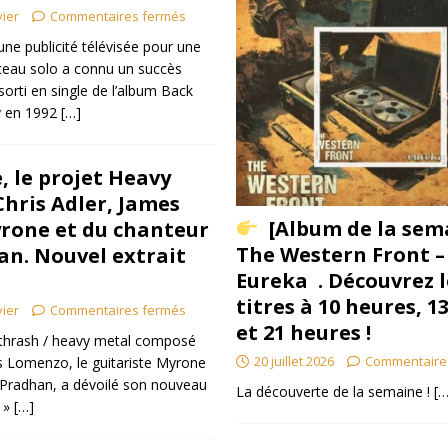
vier
Commentaires fermés
 une publicité télévisée pour une
rceau solo a connu un succès
 sorti en single de l’album Back
y en 1992
[…]
, le projet Heavy
hris Adler, James
[Album de la sem
rone et du chanteur
The Western Front –
an. Nouvel extrait
Eureka . Découvrez l
titres à 10 heures, 1
vier
Commentaires fermés
et 21 heures !
t thrash / heavy metal composé
20 juillet 2026
Commentaire
s Lomenzo, le guitariste Myrone
h Pradhan, a dévoilé son nouveau
La découverte de la semaine !
[…
g »
[…]