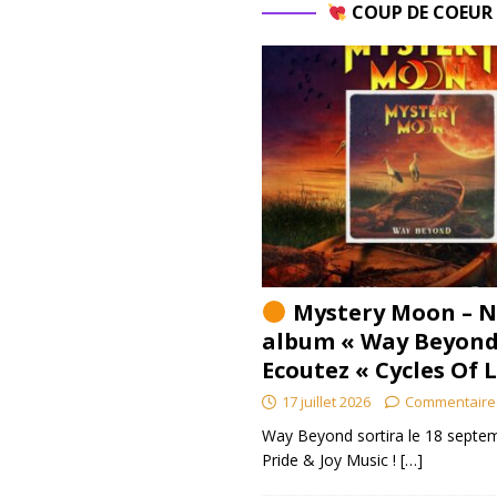
COUP DE COEU
Mystery Moon – N
album « Way Beyond
Ecoutez « Cycles Of 
17 juillet 2026
Commentaire
Way Beyond sortira le 18 septem
Pride & Joy Music !
[…]