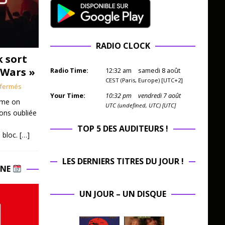
RADIO CLOCK
k sort
 Wars »
Radio Time:
12
:
32
am
samedi 8 août
CEST (Paris, Europe) [UTC+2]
fermés
Your Time:
10
:
32
pm
vendredi 7 août
mme on
UTC (undefined, UTC) [UTC]
ions oubliée
TOP 5 DES AUDITEURS !
 bloc.
[…]
LES DERNIERS TITRES DU JOUR !
INE
UN JOUR – UN DISQUE