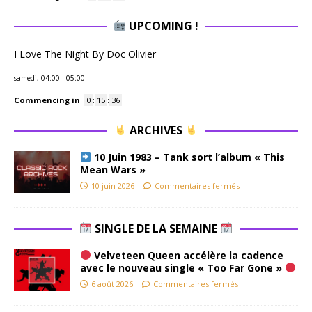
UPCOMING !
I Love The Night By Doc Olivier
samedi, 04:00
-
05:00
Commencing in
:
0
:
15
:
35
ARCHIVES
10 Juin 1983 – Tank sort l’album « This
Mean Wars »
10 juin 2026
Commentaires fermés
SINGLE DE LA SEMAINE
Velveteen Queen accélère la cadence
avec le nouveau single « Too Far Gone »
6 août 2026
Commentaires fermés