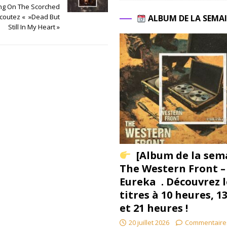
ng On The Scorched
Ecoutez « »Dead But
ALBUM DE LA SEMA
Still In My Heart »
[Album de la sem
The Western Front –
Eureka . Découvrez l
titres à 10 heures, 1
et 21 heures !
20 juillet 2026
Commentaire