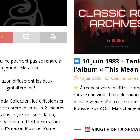
10 Juin 1983 – Tan
ui ne pourront pas se rendre à
 jour de Metallica.
l’album « This Mean
10 juin 2026
Commentaires 
azon diffuseront les deux
À redécouvrir sans filtre, co
 et gratuitement !
rouvre une vieille boîte de munit
da Collection, les diffusions en
dans le grenier d’un oncle rocker.
cembre commenceront à 21 heures
Poussiéreux ? Oui. Mais chargé à
vous soyez ces soirs-là ou,
regarder en direct depuis chez
ch d’Amazon Music et Prime
SINGLE DE LA SEMA