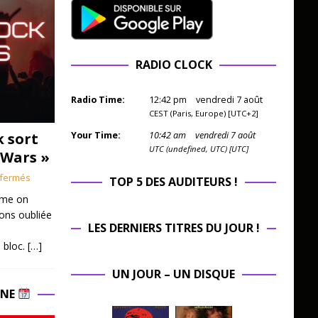
RADIO CLOCK
Radio Time:
12
:
42
pm
vendredi 7 août
CEST (Paris, Europe) [UTC+2]
k sort
Your Time:
10
:
42
am
vendredi 7 août
UTC (undefined, UTC) [UTC]
 Wars »
fermés
TOP 5 DES AUDITEURS !
mme on
ions oubliée
LES DERNIERS TITRES DU JOUR !
 bloc.
[…]
UN JOUR – UN DISQUE
INE