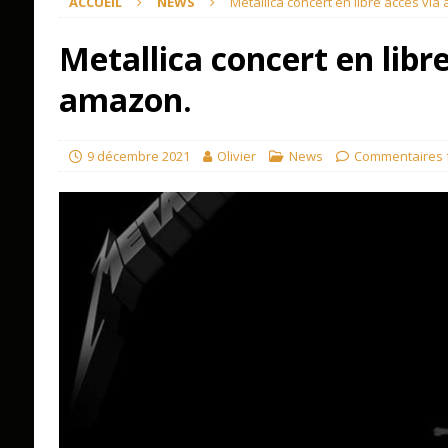
ACCUEIL
NEWS
Metallica concert en libre accès via
Metallica concert en libre
amazon.
9 décembre 2021
Olivier
News
Commentaires 