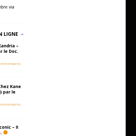
bre via
N LIGNE
Xandria –
r le Doc.
ommentaires
Chez Kane
) par le
ommentaires
onic – II
c.