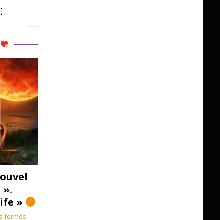
]
R
ouvel
 ».
Life »
s fermés