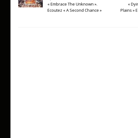
« Embrace The Unknown ».
« Dyi
Ecoutez « A Second Chance »
Plains » 