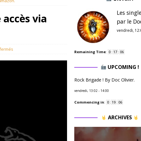
 amazon.
Les singl
 accès via
par le Do
vendredi, 12:
fermés
Remaining Time
:
0
:
17
:
05
UPCOMING !
Rock Brigade ! By Doc Olivier.
vendredi, 13:02
-
14:00
Commencing in
:
0
:
19
:
05
ARCHIVES