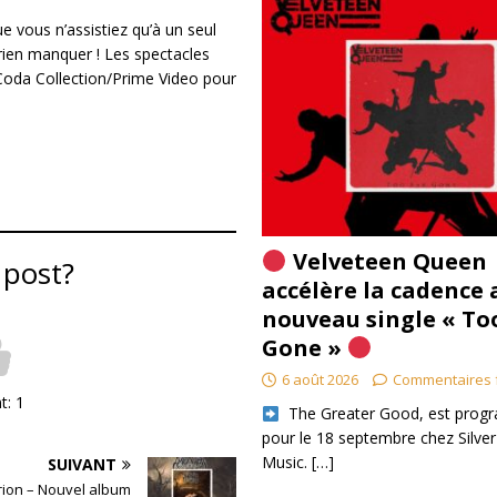
 vous n’assistiez qu’à un seul
 rien manquer ! Les spectacles
 Coda Collection/Prime Video pour
Velveteen Queen
 post?
accélère la cadence 
nouveau single « To
Gone »
6 août 2026
Commentaires 
nt:
1
​ The Greater Good, est pro
pour le 18 septembre chez Silver
Music.
[…]
SUIVANT
rion – Nouvel album