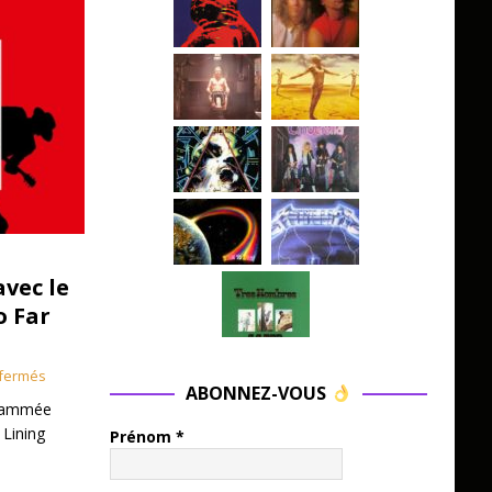
avec le
o Far
fermés
ABONNEZ-VOUS
grammée
 Lining
Prénom
*