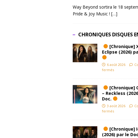
Way Beyond sortira le 18 septem
Pride & Joy Music !
[…]
CHRONIQUES DISQUES E
[Chronique] 
Eclipse (2026) pa
6 août 2026
C
fermés
[Chronique] 
– Reckless (2026
Doc.
3 août 2026
C
fermés
[Chronique] Ic
(2026) par le Do