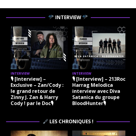
INTERVIEW
INTERVIEW
INTERVIEW
I
🎙 [Interview] –
🎙 [Interview] – 213Rock
Exclusive – Zan/Cody :
Harrag Melodica
le grand retour de
interview avec Diva
Zinny J. Zan & Harry
Satanica du groupe
Cody ! par le Doc🎙
BloodHunter🎙
LES CHRONIQUES !