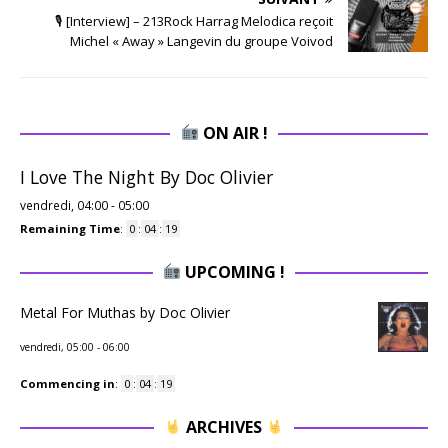
🎙 [Interview] – 213Rock Harrag Melodica reçoit
Michel « Away » Langevin du groupe Voivod
ON AIR !
I Love The Night By Doc Olivier
vendredi, 04:00
-
05:00
Remaining Time
:
0
:
04
:
18
UPCOMING !
Metal For Muthas by Doc Olivier
vendredi, 05:00
-
06:00
Commencing in
:
0
:
04
:
18
ARCHIVES