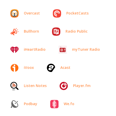
Overcast
PocketCasts
Bullhorn
Radio Public
iHeartRadio
myTuner Radio
iVoox
Acast
Listen Notes
Player.fm
Podbay
We.fo