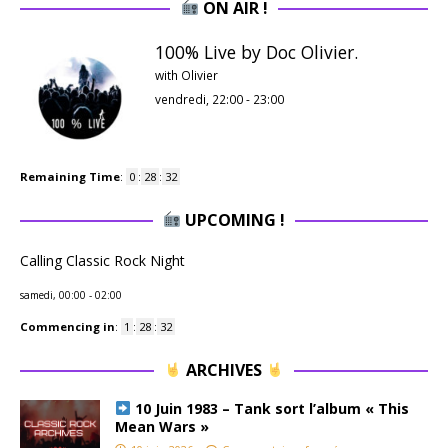
ON AIR !
100% Live by Doc Olivier.
with Olivier
vendredi, 22:00
-
23:00
Remaining Time
:
0
:
28
:
31
UPCOMING !
Calling Classic Rock Night
samedi, 00:00
-
02:00
Commencing in
:
1
:
28
:
31
ARCHIVES
10 Juin 1983 – Tank sort l’album « This
Mean Wars »