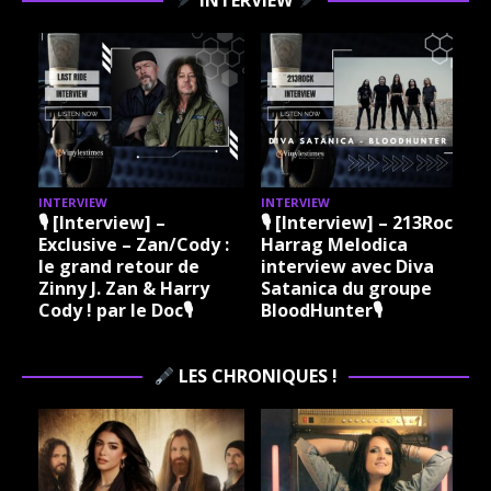
INTERVIEW
INTERVIEW
I
🎙 [Interview] –
🎙 [Interview] – 213Rock
Exclusive – Zan/Cody :
Harrag Melodica
le grand retour de
interview avec Diva
Zinny J. Zan & Harry
Satanica du groupe
Cody ! par le Doc🎙
BloodHunter🎙
LES CHRONIQUES !