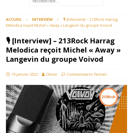
ACCUEIL
INTERVIEW
🎙 [Interview] – 213Rock Harrag
Melodica reçoit Michel « Away » Langevin du groupe Voivod
🎙 [Interview] – 213Rock Harrag
Melodica reçoit Michel « Away »
Langevin du groupe Voivod
19 janvier 2022
Olivier
Commentaires fermés