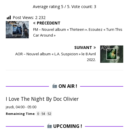
Average rating
5
/ 5. Vote count:
3
Post Views:
2 232
PRÉCÉDENT
FM – Nouvel album « Thirteen ». Ecoutez « Turn This
Car Around »
SUIVANT
AOR – Nouvel album « L.A. Suspicion » le 8 Avril
2022.
ON AIR !
I Love The Night By Doc Olivier
jeudi, 04:00
-
05:00
Remaining Time
:
0
:
54
:
51
UPCOMING !