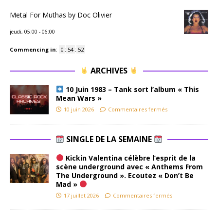
Metal For Muthas by Doc Olivier
jeudi, 05:00
-
06:00
Commencing in
:
0
:
54
:
51
ARCHIVES
10 Juin 1983 – Tank sort l’album « This
Mean Wars »
10 juin 2026
Commentaires fermés
SINGLE DE LA SEMAINE
Kickin Valentina célèbre l’esprit de la
scène underground avec « Anthems From
The Underground ». Ecoutez « Don’t Be
Mad »
17 juillet 2026
Commentaires fermés