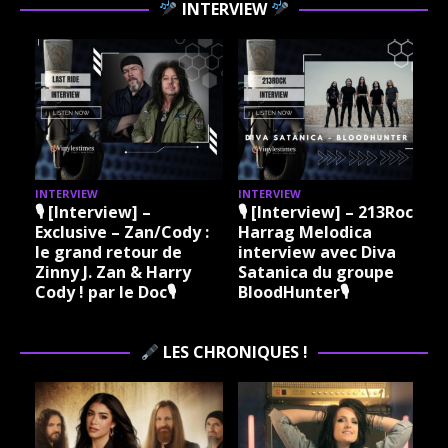
INTERVIEW
INTERVIEW
INTERVIEW
I
🎙 [Interview] –
🎙 [Interview] – 213Rock
Exclusive – Zan/Cody :
Harrag Melodica
le grand retour de
interview avec Diva
Zinny J. Zan & Harry
Satanica du groupe
Cody ! par le Doc🎙
BloodHunter🎙
LES CHRONIQUES !