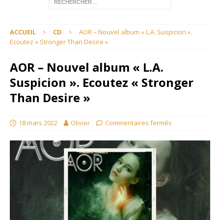
ACCUEIL
CD
AOR – Nouvel album « L.A. Suspicion ».
Ecoutez « Stronger Than Desire »
AOR – Nouvel album « L.A.
Suspicion ». Ecoutez « Stronger
Than Desire »
18 mars 2022
Olivier
Commentaires fermés