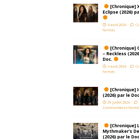
[Chronique] 
Eclipse (2026) pa
6 août 2026
C
fermés
[Chronique] 
– Reckless (2026
Doc.
3 août 2026
C
fermés
[Chronique] Ic
(2026) par le Do
29 juillet 2026
Commentaires fermé
[Chronique] L
Mythmaker’s D
(2026) par le Do