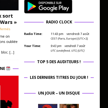
k sort
 Wars »
RADIO CLOCK
fermés
Radio Time:
11
:
43
pm
vendredi 7 août
mme on
CEST (Paris, Europe) [UTC+2]
ions oubliée
Your Time:
9
:
43
pm
vendredi 7 août
UTC (undefined, UTC) [UTC]
 bloc.
[…]
TOP 5 DES AUDITEURS !
INE
LES DERNIERS TITRES DU JOUR !
UN JOUR – UN DISQUE