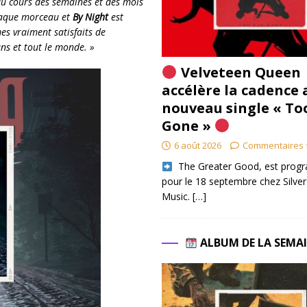
au cours des semaines et des mois
haque morceau et
By Night
est
es vraiment satisfaits de
ns et tout le monde. »
Velveteen Queen
accélère la cadence 
nouveau single « To
Gone »
6 août 2026
Commentaires 
​ The Greater Good, est pro
pour le 18 septembre chez Silver
Music.
[…]
ALBUM DE LA SEMA