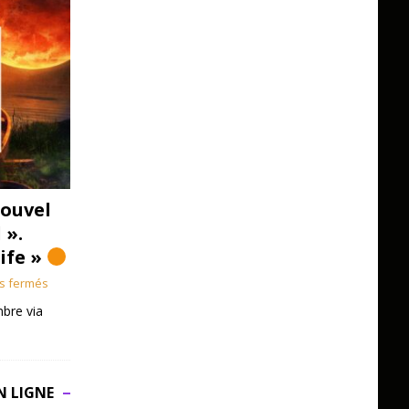
ouvel
 ».
Life »
s fermés
bre via
N LIGNE