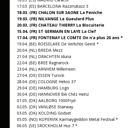
17.03. (ES) BARCELONA Razzmatazz 3
18.03. (FR) CHALON SUR SAONE La Peniche
19.03. (FR) NILVANGE Le Gueulard Plus
20.03. (FR) CHATEAU THIERRY La Biscuiterie
15.04. (FR) ST GERMAIN EN LAYE La Clef
17.04. (FR) FONTENAY LE COMTE On n’a plus 20 ans *
19.04. (BE) ROESELARE De Verlichte Geest *
20.04. (NL) BREDA Mezz
21.04. (NL) DRACHTEN Iduna
22.04. (BE) BREE Ragnarock
23.04. (NL) ARNHEM Willemeen
27.04. (DE) ESSEN Turock
28.04. (DE) COLOGNE Helios 37
29.04. (DE) HAMBURG Logo
30.04. (DE) HANNOVER Béi Chéz Heinz
01.05. (DK) AALBORG 1000Fryd
02.05. (DK) VANLØSE Stairway
03.05. (DK) KOLDING Godset
05.05. (NO) KOPERVIK Karmøygeddon Metal Festival *
06.05. (SE) SROCKHOLM Hus 7 *