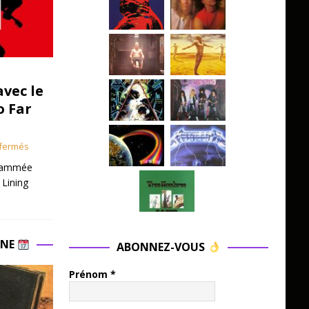
avec le
o Far
fermés
grammée
 Lining
INE
ABONNEZ-VOUS
Prénom
*