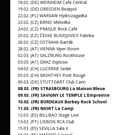
18.02. (DE) WEINHEIM Cafe Central
19.02. (DE) DRESDEN Beatpol
22.02. (PL) WARSAW Hydrozagadka
23.02. (CZ) BRNO Melodka
24.02. (CZ) PRAGUE Rock Café
25.02. (CZ) ČESKE BUDEJOVICE Fabrika
26.02. (CZ) OSTRAVA Barrák
28.02. (AT) VIENNA Viper Room
02.03. (AT) SALZBURG Rockhouse
03.03. (AT) GRAZ Explosiv
04.03. (CH) LUCERNE Sedel
05.03. (CH) MONTHEY Pont Rouge
06.03. (DE) STUTTGART Club Cann
08.03. (FR) STRASBOURG La Maison Bleue
09.03. (FR) SAVIGNY LE TEMPLE L’Empreinte
10.03. (FR) BORDEAUX Barbey Rock School
11.03. (FR) NIORT Le Camji
12.03. (ES) BILLBAO Stage Live
13.03. (PT) LISBON RCA Club
15.03. (ES) SEVILLA Sala X
16.03. (ES) MADRID Caracol