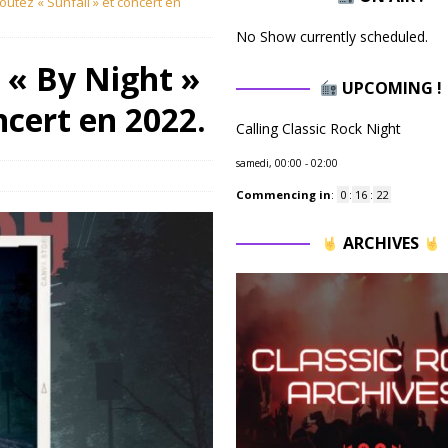
utez « Sunfall » et concert en
No Show currently scheduled.
« By Night »
UPCOMING !
ncert en 2022.
Calling Classic Rock Night
samedi, 00:00
-
02:00
s
Commencing in
:
0
:
16
:
21
ARCHIVES