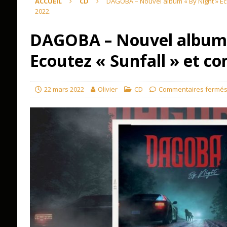
ACCUEIL
CD
DAGOBA – Nouvel album « By Night » Eco
2022.
DAGOBA – Nouvel album 
Ecoutez « Sunfall » et co
22 mars 2022
Olivier
CD
Commentaires fermé