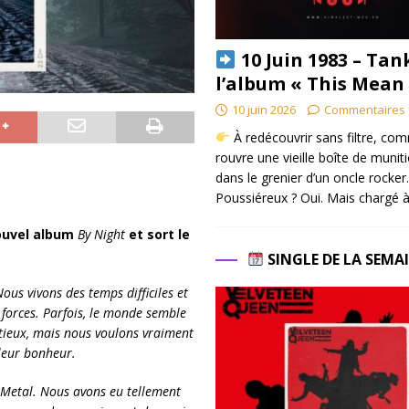
10 Juin 1983 – Tan
l’album « This Mean
10 juin 2026
Commentaires 
À redécouvrir sans filtre, co
rouvre une vieille boîte de munit
dans le grenier d’un oncle rocker.
Poussiéreux ? Oui. Mais chargé à
ouvel album
By Night
et sort le
SINGLE DE LA SEMA
Nous vivons des temps difficiles et
 forces. Parfois, le monde semble
tieux, mais nous voulons vraiment
 leur bonheur.
 Metal. Nous avons eu tellement