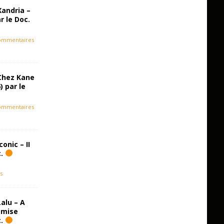
Xandria –
r le Doc.
ommentaires
Chez Kane
) par le
ommentaires
onic – II
c.
s
alu – A
emise
c.