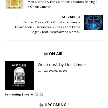
Matt Mitchell & The Coldhearts écoutez le single
« C’mon C’mon »
SUIVANT
Vanden Plas – « The Ghost Xperiment –
Illumination ». Découvrez « Krieg kennt keine
Sieger » feat. Alea/Saltatio Mortis »
ON AIR !
Westcoast by Doc Olivier.
samedi, 06:00
-
07:00
Remaining Time
:
0
:
42
:
01
UPCOMING !