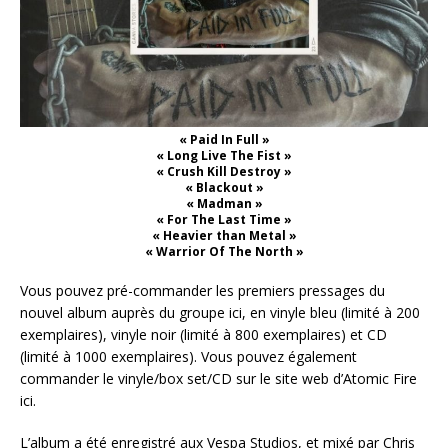
« Paid In Full »
« Long Live The Fist »
« Crush Kill Destroy »
« Blackout »
« Madman »
« For The Last Time »
« Heavier than Metal »
« Warrior Of The North »
Vous pouvez pré-commander les premiers pressages du
nouvel album auprès du groupe ici, en vinyle bleu (limité à 200
exemplaires), vinyle noir (limité à 800 exemplaires) et CD
(limité à 1000 exemplaires). Vous pouvez également
commander le vinyle/box set/CD sur le site web d’Atomic Fire
ici.
L’album a été enregistré aux Vespa Studios, et mixé par Chris