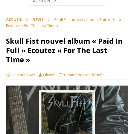
ACCUEIL
NEWS
Skull Fist nouvel album « Paid In Full »
Ecoutez « For The Last Time »
Skull Fist nouvel album « Paid In
Full » Ecoutez « For The Last
Time »
31 mars 2022
Olivier
Commentaires fermés