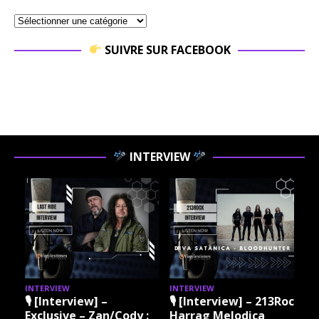
SUIVRE SUR FACEBOOK
INTERVIEW
INTERVIEW
INTERVIEW
I
🎙 [Interview] –
🎙 [Interview] – 213Rock
Exclusive – Zan/Cody :
Harrag Melodica