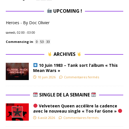
UPCOMING !
Heroes - By Doc Olivier
samedi, 02:00
-
03:00
Commencing in
:
0
:
53
:
32
ARCHIVES
10 Juin 1983 – Tank sort l’album « This
Mean Wars »
10 juin 2026
Commentaires fermés
SINGLE DE LA SEMAINE
Velveteen Queen accélère la cadence
avec le nouveau single « Too Far Gone »
6 août 2026
Commentaires fermés