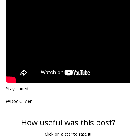
Stay Tuned
@Doc Olivier
How useful was this post?
Click on a star to rate it!