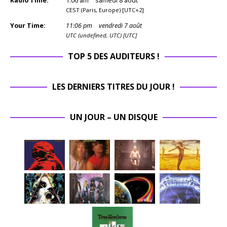
Radio Time:
1
:
06
am
samedi 8 août
CEST (Paris, Europe) [UTC+2]
Your Time:
11
:
06
pm
vendredi 7 août
UTC (undefined, UTC) [UTC]
TOP 5 DES AUDITEURS !
LES DERNIERS TITRES DU JOUR !
UN JOUR – UN DISQUE