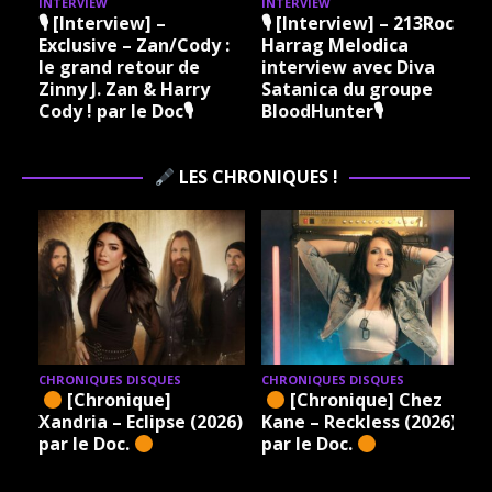
INTERVIEW
INTERVIEW
I
🎙 [Interview] –
🎙 [Interview] – 213Rock
Exclusive – Zan/Cody :
Harrag Melodica
le grand retour de
interview avec Diva
Zinny J. Zan & Harry
Satanica du groupe
Cody ! par le Doc🎙
BloodHunter🎙
LES CHRONIQUES !
CHRONIQUES DISQUES
CHRONIQUES DISQUES
[Chronique]
[Chronique] Chez
Xandria – Eclipse (2026)
Kane – Reckless (2026)
par le Doc.
par le Doc.