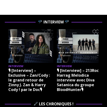
INTERVIEW
INTERVIEW
INTERVIEW
I
🎙 [Interview] –
🎙 [Interview] – 213Rock
Exclusive – Zan/Cody :
Harrag Melodica
le grand retour de
interview avec Diva
Zinny J. Zan & Harry
Satanica du groupe
Cody ! par le Doc🎙
BloodHunter🎙
LES CHRONIQUES !