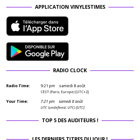
APPLICATION VINYLESTIMES
RADIO CLOCK
Radio Time:
9
:
21
pm
samedi 8 août
CEST (Paris, Europe) [UTC+2]
Your Time:
7
:
21
pm
samedi 8 août
UTC (undefined, UTC) [UTC]
TOP 5 DES AUDITEURS !
LES DERNIERS TITRES DU JOUR !