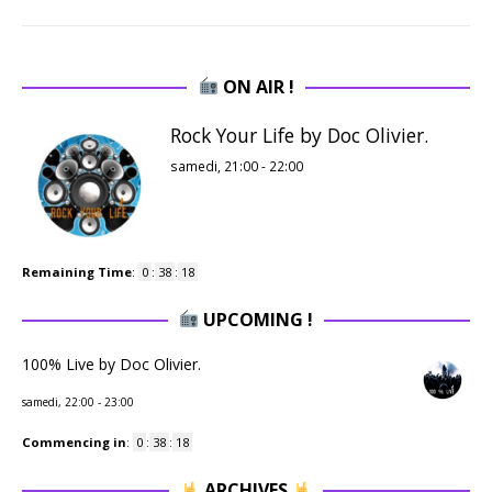
ON AIR !
Rock Your Life by Doc Olivier.
samedi, 21:00
-
22:00
Remaining Time
:
0
:
38
:
17
UPCOMING !
100% Live by Doc Olivier.
samedi, 22:00
-
23:00
Commencing in
:
0
:
38
:
17
ARCHIVES