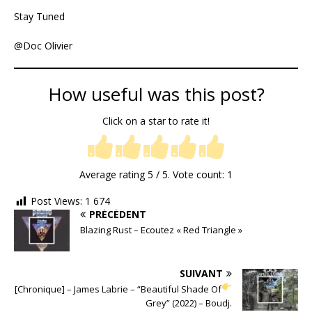
Stay Tuned
@Doc Olivier
How useful was this post?
Click on a star to rate it!
Average rating
5
/ 5. Vote count:
1
Post Views:
1 674
PRÉCÉDENT
Blazing Rust – Ecoutez « Red Triangle »
SUIVANT
[Chronique] – James Labrie – “Beautiful Shade Of
Grey” (2022) – Boudj.