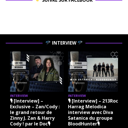
INTERVIEW
INTERVIEW
INTERVIEW
I
🎙 [Interview] –
🎙 [Interview] – 213Rock
Exclusive – Zan/Cody :
Harrag Melodica
le grand retour de
interview avec Diva
Zinny J. Zan & Harry
Satanica du groupe
Cody ! par le Doc🎙
BloodHunter🎙