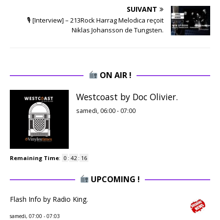
SUIVANT
🎙 [Interview] – 213Rock Harrag Melodica reçoit
Niklas Johansson de Tungsten.
ON AIR !
Westcoast by Doc Olivier.
samedi, 06:00
-
07:00
Remaining Time
:
0
:
42
:
16
UPCOMING !
Flash Info by Radio King.
samedi, 07:00
-
07:03