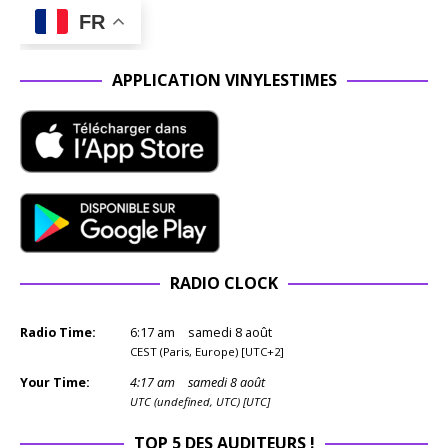
FR
APPLICATION VINYLESTIMES
RADIO CLOCK
Radio Time:
6
:
17
am
samedi 8 août
CEST (Paris, Europe) [UTC+2]
Your Time:
4
:
17
am
samedi 8 août
UTC (undefined, UTC) [UTC]
TOP 5 DES AUDITEURS !