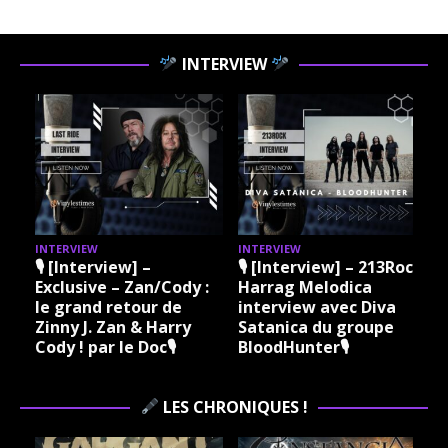
INTERVIEW
INTERVIEW
INTERVIEW
I
🎙 [Interview] –
🎙 [Interview] – 213Rock
Exclusive – Zan/Cody :
Harrag Melodica
le grand retour de
interview avec Diva
Zinny J. Zan & Harry
Satanica du groupe
Cody ! par le Doc🎙
BloodHunter🎙
LES CHRONIQUES !