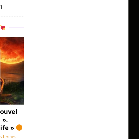
]
R
ouvel
 ».
Life »
s fermés