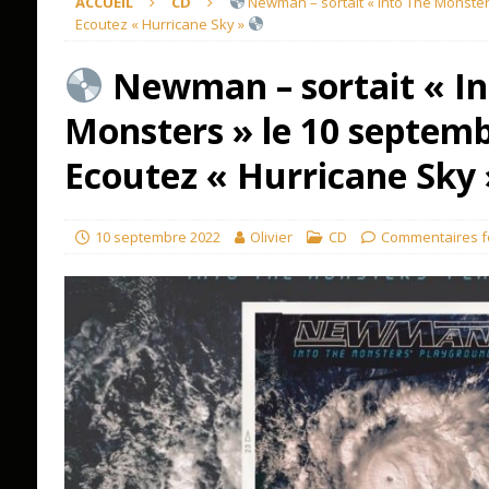
ACCUEIL
CD
Newman – sortait « Into The Monster
Ecoutez « Hurricane Sky »
Newman – sortait « In
Monsters » le 10 septemb
Ecoutez « Hurricane Sky
10 septembre 2022
Olivier
CD
Commentaires 