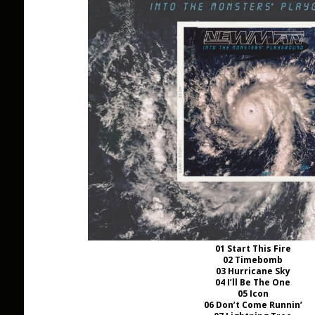
01 Start This Fire
02 Timebomb
03 Hurricane Sky
04 I’ll Be The One
05 Icon
06 Don’t Come Runnin’