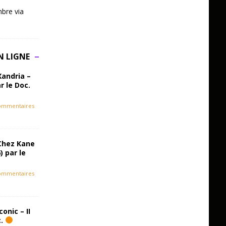
bre via
N LIGNE
Xandria –
r le Doc.
ommentaires
Chez Kane
) par le
ommentaires
onic – II
c.