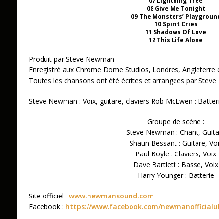
07 Lightning Tree
08 Give Me Tonight
09 The Monsters’ Playgroun
10 Spirit Cries
11 Shadows Of Love
12 This Life Alone
Produit par Steve Newman
Enregistré aux Chrome Dome Studios, Londres, Angleterre e
Toutes les chansons ont été écrites et arrangées par Ste
Steve Newman : Voix, guitare, claviers Rob McEwen : Batter
Groupe de scène :
Steve Newman : Chant, Guita
Shaun Bessant : Guitare, Vo
Paul Boyle : Claviers, Voix
Dave Bartlett : Basse, Voix
Harry Younger : Batterie
Site officiel :
www.newmansound.com
Facebook :
https://www.facebook.com/newmanofficialu