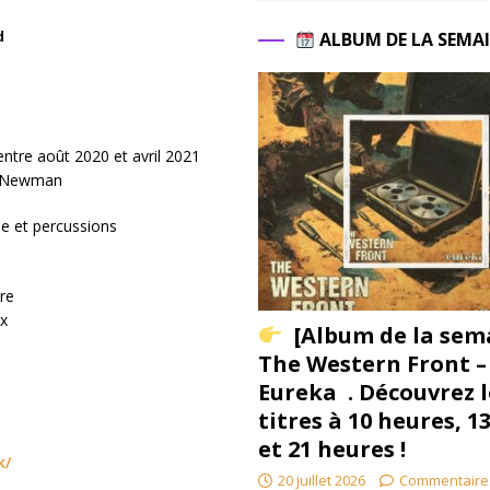
ALBUM DE LA SEMA
d
ntre août 2020 et avril 2021
ve Newman
ie et percussions
re
ix
[Album de la sem
The Western Front –
Eureka . Découvrez l
titres à 10 heures, 1
et 21 heures !
k/
20 juillet 2026
Commentaire