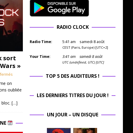
RADIO CLOCK
Radio Time:
5
:
41
am
samedi 8 août
CEST (Paris, Europe) [UTC+2]
k sort
Your Time:
3
:
41
am
samedi 8 août
UTC (undefined, UTC) [UTC]
 Wars »
fermés
TOP 5 DES AUDITEURS !
mme on
ions oubliée
LES DERNIERS TITRES DU JOUR !
 bloc.
[…]
UN JOUR – UN DISQUE
INE