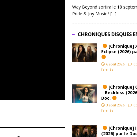
Way Beyond sortira le 18 septem
Pride & Joy Music !
[…]
CHRONIQUES DISQUES E
[Chronique] 
Eclipse (2026) pa
6 août 2026
C
fermés
[Chronique] 
– Reckless (2026
Doc.
3 août 2026
C
fermés
[Chronique] Ic
(2026) par le Do