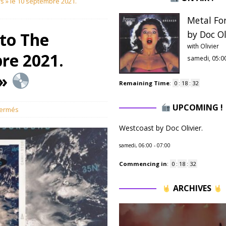
s » le 10 septembre 2021.
Metal Fo
by Doc Ol
to The
with Olivier
re 2021.
samedi, 05:0
 »
Remaining Time
:
0
:
18
:
31
UPCOMING !
fermés
Westcoast by Doc Olivier.
samedi, 06:00
-
07:00
Commencing in
:
0
:
18
:
31
ARCHIVES