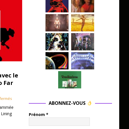
avec le
o Far
fermés
ABONNEZ-VOUS
grammée
 Lining
Prénom
*