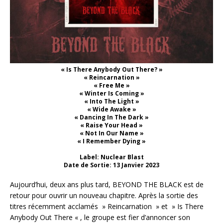
« Is There Anybody Out There? »
« Reincarnation »
« Free Me »
« Winter Is Coming »
« Into The Light »
« Wide Awake »
« Dancing In The Dark »
« Raise Your Head »
« Not In Our Name »
« I Remember Dying »
Label: Nuclear Blast
Date de Sortie: 13 Janvier 2023
Aujourd’hui, deux ans plus tard, BEYOND THE BLACK est de
retour pour ouvrir un nouveau chapitre. Après la sortie des
titres récemment acclamés » Reincarnation » et » Is There
Anybody Out There « , le groupe est fier d’annoncer son