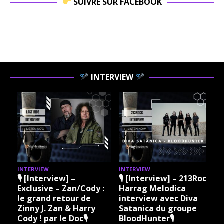
SUIVRE SUR FACEBOOK
INTERVIEW
INTERVIEW
INTERVIEW
I
🎙 [Interview] –
🎙 [Interview] – 213Rock
Exclusive – Zan/Cody :
Harrag Melodica
le grand retour de
interview avec Diva
Zinny J. Zan & Harry
Satanica du groupe
Cody ! par le Doc🎙
BloodHunter🎙