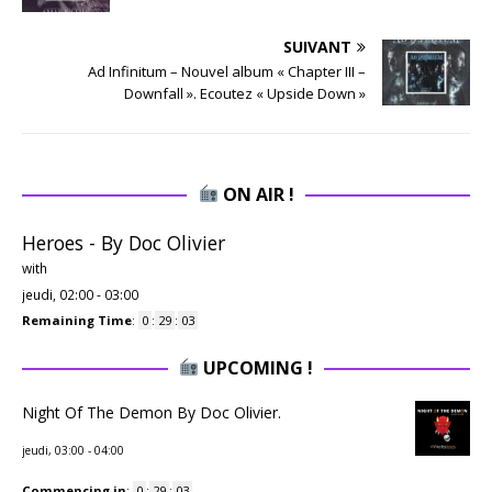
SUIVANT
Ad Infinitum – Nouvel album « Chapter III –
Downfall ». Ecoutez « Upside Down »
ON AIR !
Heroes - By Doc Olivier
with
jeudi, 02:00
-
03:00
Remaining Time
:
0
:
29
:
02
UPCOMING !
Night Of The Demon By Doc Olivier.
jeudi, 03:00
-
04:00
Commencing in
:
0
:
29
:
02