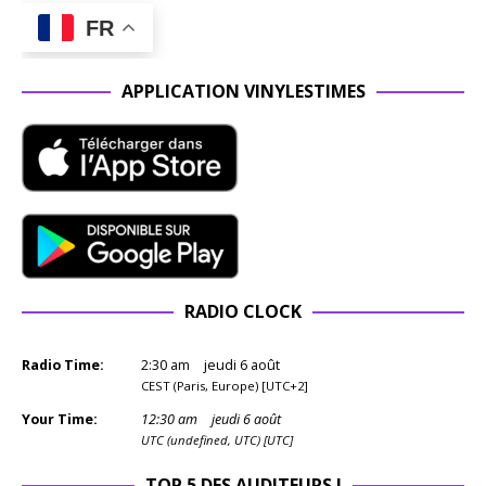
FR
APPLICATION VINYLESTIMES
RADIO CLOCK
Radio Time:
2
:
30
am
jeudi 6 août
CEST (Paris, Europe) [UTC+2]
Your Time:
12
:
30
am
jeudi 6 août
UTC (undefined, UTC) [UTC]
TOP 5 DES AUDITEURS !