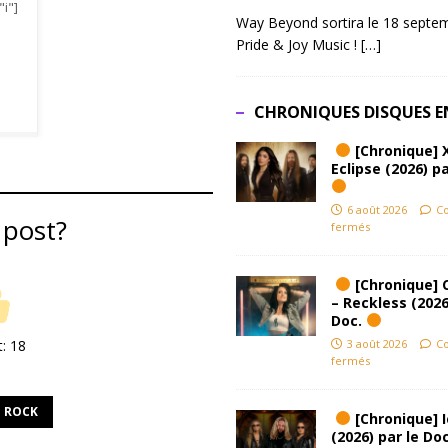
"i"]
Way Beyond sortira le 18 septem
Pride & Joy Music !
[…]
CHRONIQUES DISQUES E
[Chronique] 
Eclipse (2026) pa
6 août 2026
C
 post?
fermés
[Chronique] 
– Reckless (2026
Doc.
3 août 2026
C
t:
18
fermés
ROCK
[Chronique] Ic
(2026) par le Do