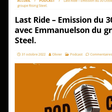
ACCUEIL
PODCAST
Last Ride – Emission du 30 Oc
groupe Rising Steel.
Last Ride – Emission du 
avec Emmanuelson du gr
Steel.
31 octobre 2022
Olivier
Podcast
Commentaires