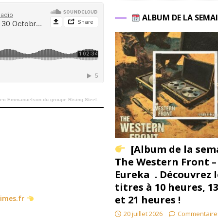
ALBUM DE LA SEMA
vec Emmanuelson du groupe Rising Steel.
[Album de la sem
The Western Front –
Eureka . Découvrez l
titres à 10 heures, 1
et 21 heures !
times.fr
20 juillet 2026
Commentaire