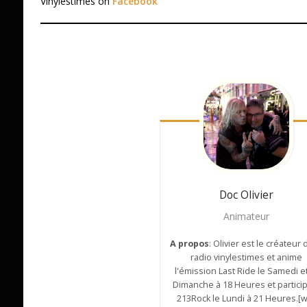
Vinylestimes on
Facebook
Doc Olivier
Animateur
A propos
: Olivier est le créateur 
radio vinylestimes et anime
l'émission Last Ride le Samedi et
Dimanche à 18 Heures et partici
213Rock le Lundi à 21 Heures.[