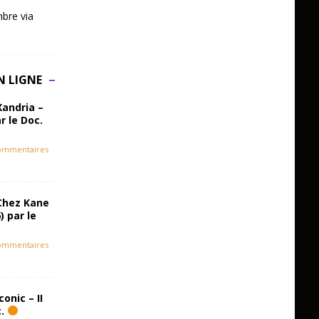
bre via
N LIGNE
Xandria –
r le Doc.
ommentaires
Chez Kane
) par le
ommentaires
onic – II
c.