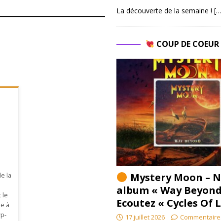
La découverte de la semaine !
[…
COUP DE COEU
Mystery Moon – N
de la
album « Way Beyond
 le
Ecoutez « Cycles Of 
pe à
wp-
17 juillet 2026
Commentaire