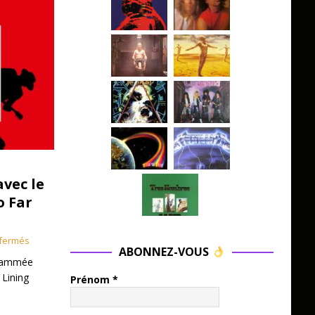
avec le
o Far
fermés
ABONNEZ-VOUS
grammée
 Lining
Prénom
*