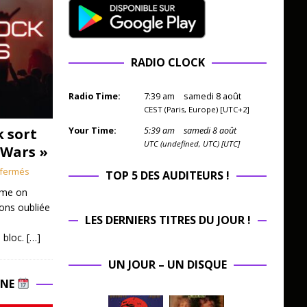
RADIO CLOCK
Radio Time:
7
:
39
am
samedi 8 août
CEST (Paris, Europe) [UTC+2]
k sort
Your Time:
5
:
39
am
samedi 8 août
UTC (undefined, UTC) [UTC]
 Wars »
fermés
TOP 5 DES AUDITEURS !
mme on
ions oubliée
LES DERNIERS TITRES DU JOUR !
 bloc.
[…]
UN JOUR – UN DISQUE
INE