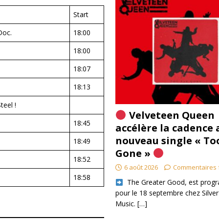
Start
Doc.
18:00
18:00
18:07
18:13
eel !
Velveteen Queen
18:45
accélère la cadence 
nouveau single « To
18:49
Gone »
18:52
6 août 2026
Commentaires 
18:58
​ The Greater Good, est pro
pour le 18 septembre chez Silver
Music.
[…]