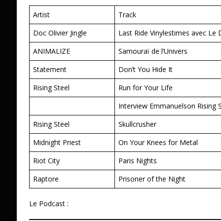
Artist
Track
Doc Olivier Jingle
Last Ride Vinylestimes avec Le 
ANIMALIZE
Samouraï de l’Univers
Statement
Don’t You Hide It
Rising Steel
Run for Your Life
Interview Emmanuelson Rising St
Rising Steel
Skullcrusher
Midnight Priest
On Your Knees for Metal
Riot City
Paris Nights
Raptore
Prisoner of the Night
Le Podcast :