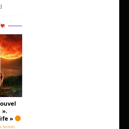
]
R
ouvel
 ».
Life »
s fermés