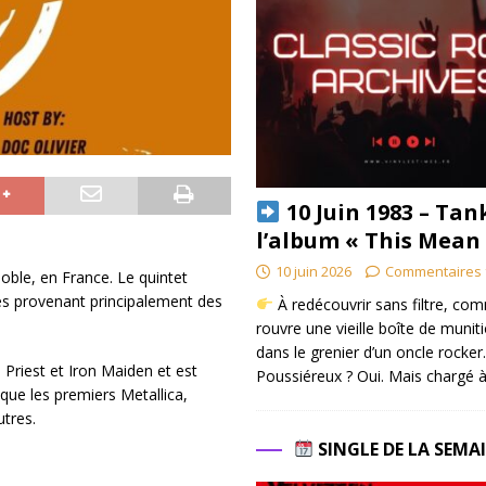
10 Juin 1983 – Tan
l’album « This Mean
10 juin 2026
Commentaires 
oble, en France. Le quintet
ces provenant principalement des
À redécouvrir sans filtre, co
.
rouvre une vieille boîte de munit
dans le grenier d’un oncle rocker.
 Priest et Iron Maiden et est
Poussiéreux ? Oui. Mais chargé à
ue les premiers Metallica,
tres.
SINGLE DE LA SEMA