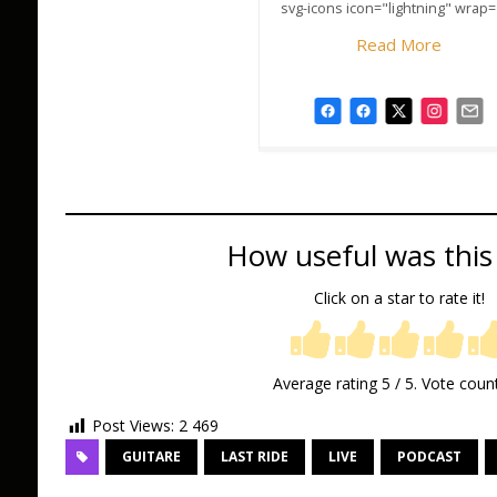
svg-icons icon="lightning" wrap=
Read More
How useful was this
Click on a star to rate it!
Average rating
5
/ 5. Vote coun
Post Views:
2 469
GUITARE
LAST RIDE
LIVE
PODCAST