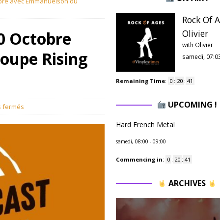
tobre avec Emmanuelson du
Rock Of A
Olivier
30 Octobre
with Olivier
oupe Rising
samedi, 07:0
Remaining Time
:
0
:
20
:
40
UPCOMING !
 fermés
Hard French Metal
samedi, 08:00
-
09:00
Commencing in
:
0
:
20
:
40
ARCHIVES