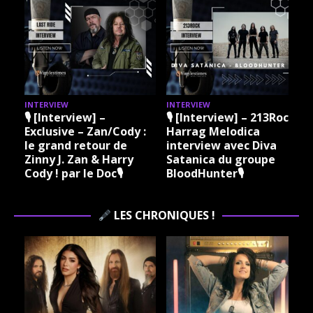
INTERVIEW
INTERVIEW
I
🎙 [Interview] –
🎙 [Interview] – 213Rock
Exclusive – Zan/Cody :
Harrag Melodica
le grand retour de
interview avec Diva
Zinny J. Zan & Harry
Satanica du groupe
Cody ! par le Doc🎙
BloodHunter🎙
LES CHRONIQUES !