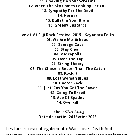
11.
Choking On Your Screams
12.
When The Sky Comes Looking For You
13.
Sympathy For The Devil
14.
Heroes
15.
Bullet In Your Brain
16.
Greedy Bastards
Live at Mt Fuji Rock Festival 2015 – Sayonara Folks!
:
01.
We Are Motörhead
02.
Damage Case
03.
Stay Clean
04.
Metropolis
05.
Over The Top
06.
String Theory
07.
The Chase Is Better Than The Catch
08.
Rock It
09.
Lost Woman Blues
10.
Doctor Rock
11.
Just ‘Cos You Got The Power
12.
Going To Brazil
13.
Ace Of Spades
14.
Overkill
Label :
Silver Lining
Date de sortie:
24 février 2023
Les fans recevront également « War, Love, Death And