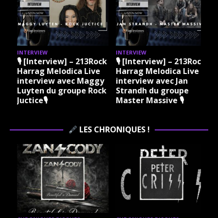
INTERVIEW
INTERVIEW
I
ock
🎙 [Interview] – 213Rock
🎙 [Interview] – 213Rock
e
Harrag Melodica Live
Harrag Melodica Live
nes
interview avec Maggy
interview avec Jan
in
Luyten du groupe Rock
Strandh du groupe
Juctice🎙
Master Massive 🎙
LES CHRONIQUES !