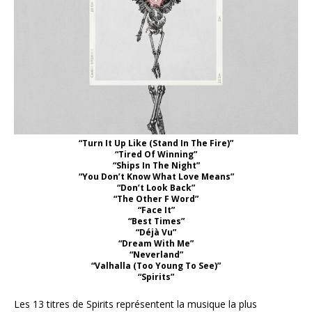
“Turn It Up Like (Stand In The Fire)”
“Tired Of Winning”
“Ships In The Night”
“You Don’t Know What Love Means”
“Don’t Look Back”
“The Other F Word”
“Face It”
“Best Times”
“Déjà Vu”
“Dream With Me”
“Neverland”
“Valhalla (Too Young To See)”
“Spirits”
Les 13 titres de Spirits représentent la musique la plus