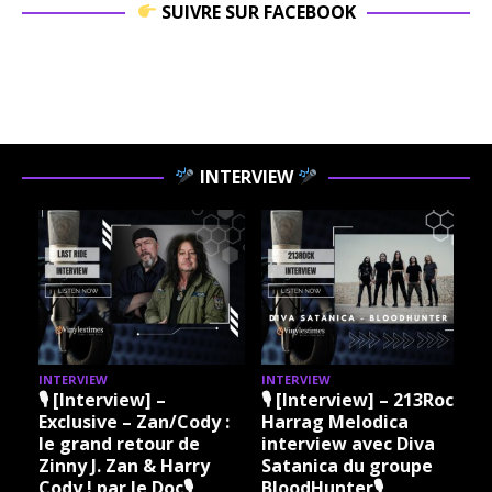
SUIVRE SUR FACEBOOK
INTERVIEW
INTERVIEW
INTERVIEW
I
🎙 [Interview] –
🎙 [Interview] – 213Rock
Exclusive – Zan/Cody :
Harrag Melodica
le grand retour de
interview avec Diva
Zinny J. Zan & Harry
Satanica du groupe
Cody ! par le Doc🎙
BloodHunter🎙