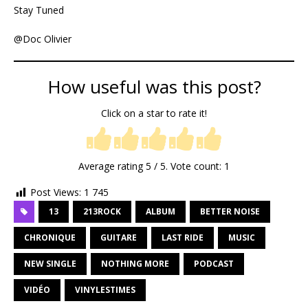
Stay Tuned
@Doc Olivier
How useful was this post?
Click on a star to rate it!
Average rating
5
/ 5. Vote count:
1
Post Views:
1 745
13
213ROCK
ALBUM
BETTER NOISE
CHRONIQUE
GUITARE
LAST RIDE
MUSIC
NEW SINGLE
NOTHING MORE
PODCAST
VIDÉO
VINYLESTIMES