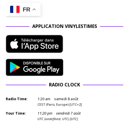
FR
APPLICATION VINYLESTIMES
RADIO CLOCK
Radio Time:
1
:
20
am
samedi 8 août
CEST (Paris, Europe) [UTC+2]
Your Time:
11
:
20
pm
vendredi 7 août
UTC (undefined, UTC) [UTC]