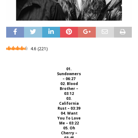
4.6
(
221
)
01.
Sundowners
– 06:27
02. Blood
Brother –
03:12
03.
California
Rust – 03:39
04. Want
You To Love
Me – 03:22
05. Oh
Cherry –
03:45