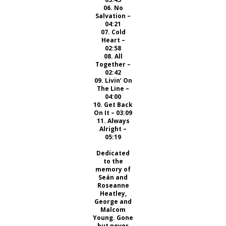
06. No
Salvation –
04:21
07. Cold
Heart –
02:58
08. All
Together –
02:42
09. Livin’ On
The Line –
04:00
10. Get Back
On It – 03:09
11. Always
Alright –
05:19
Dedicated
to the
memory of
Seán and
Roseanne
Heatley,
George and
Malcom
Young. Gone
but never