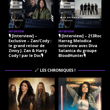
INTERVIEW
INTERVIEW
I
🎙 [Interview] –
🎙 [Interview] – 213Rock
Exclusive – Zan/Cody :
Harrag Melodica
le grand retour de
interview avec Diva
Zinny J. Zan & Harry
Satanica du groupe
Cody ! par le Doc🎙
BloodHunter🎙
LES CHRONIQUES !