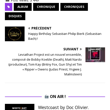
Post Views:
3 449
ALBUM
CHRONIQUE
CHRONIQUES
DISQUES
PRÉCÉDENT
Happy Birthday Sebastian Philip Bierk (Sebastian
Bach) !
SUIVANT
Leviathan Project est un nouvel ensemble,
composé de Bobby Koeble (Death), Matt Nardo
(producteur), Tom Kay (Britny Fox, Gun Shy) et Tim
« Ripper » Owens (Judas Priest, Yngwie J.
Malmsteen)
ON AIR !
Westcoast by Doc Olivier.