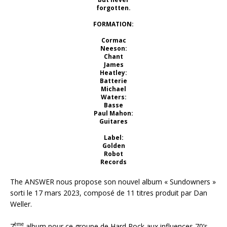
forgotten.
FORMATION:
Cormac
Neeson:
Chant
James
Heatley:
Batterie
Michael
Waters:
Basse
Paul Mahon:
Guitares
Label:
Golden
Robot
Records
The ANSWER nous propose son nouvel album « Sundowners »
sorti le 17 mars 2023, composé de 11 titres produit par Dan
Weller.
ème
7
album pour ce groupe de Hard Rock aux influences 70’s