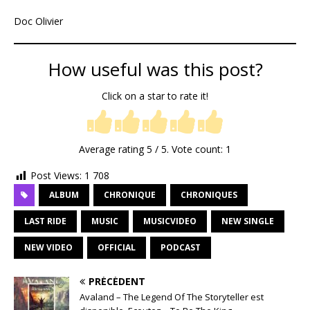
Doc Olivier
How useful was this post?
Click on a star to rate it!
Average rating
5
/ 5. Vote count:
1
Post Views:
1 708
ALBUM
CHRONIQUE
CHRONIQUES
LAST RIDE
MUSIC
MUSICVIDEO
NEW SINGLE
NEW VIDEO
OFFICIAL
PODCAST
PRÉCÉDENT
Avaland – The Legend Of The Storyteller est