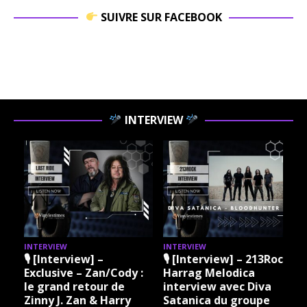
SUIVRE SUR FACEBOOK
INTERVIEW
INTERVIEW
INTERVIEW
I
🎙 [Interview] –
🎙 [Interview] – 213Rock
Exclusive – Zan/Cody :
Harrag Melodica
le grand retour de
interview avec Diva
Zinny J. Zan & Harry
Satanica du groupe