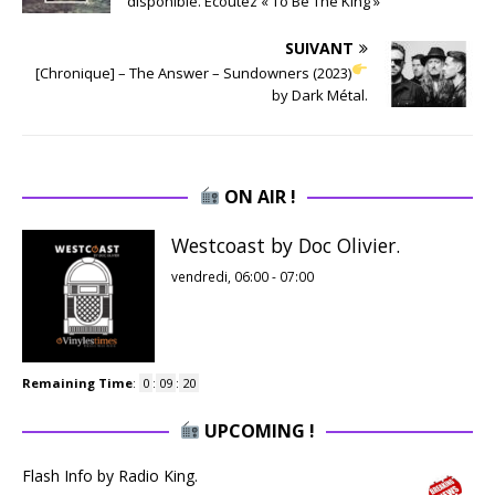
disponible. Ecoutez « To Be The King »
SUIVANT
[Chronique] – The Answer – Sundowners (2023)
by Dark Métal.
ON AIR !
Westcoast by Doc Olivier.
vendredi, 06:00
-
07:00
Remaining Time
:
0
:
09
:
20
UPCOMING !
Flash Info by Radio King.