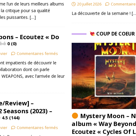
me l’un de leurs meilleurs albums
20 juillet 2026
Commentaire
la critique pour sa qualité
La découverte de la semaine !
[…
les puissantes.
[…]
COUP DE COEU
ons – Ecoutez « Do
0 (0)
ivier
Commentaires fermés
nt impatients de découvrir le
ollaboration dont on parle
WEAPONS, avec l’arrivée de leur
/Review] –
2 Seasons (2023) –
Mystery Moon – N
4.5 (144)
album « Way Beyond
ivier
Commentaires fermés
Ecoutez « Cycles Of 