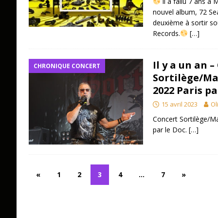
il a fallu 7 ans à 
nouvel album, 72 Sea
deuxième à sortir so
Records.
[…]
Il y a un an 
CHRONIQUE CONCERT
Sortilège/Ma
2022 Paris pa
15 avril 2023
Ol
Concert Sortilège/Ma
par le Doc.
[…]
«
1
2
3
4
…
7
»