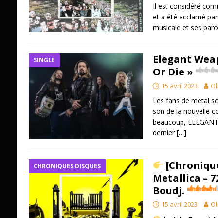
Il est considéré com
et a été acclamé par 
musicale et ses paro
Elegant Weap
SINGLE
Or Die »
15 avril 2023
Ol
Les fans de metal so
son de la nouvelle c
beaucoup, ELEGANT 
dernier
[…]
[Chronique
CHRONIQUES DISQUES
Metallica – 7
Boudj.
15 avril 2023
Ol