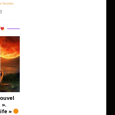
s fermés
]
R
ouvel
 ».
Life »