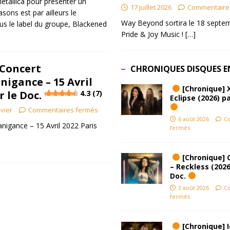
Metallica pour présenter un
17 juillet 2026
Commentaire
sons est par ailleurs le
Way Beyond sortira le 18 septem
us le label du groupe, Blackened
Pride & Joy Music !
[…]
– Concert
CHRONIQUES DISQUES E
nigance – 15 Avril
[Chronique] 
r le Doc.
4.3 (7)
Eclipse (2026) pa
ivier
Commentaires fermés
6 août 2026
C
nigance – 15 Avril 2022 Paris
fermés
[Chronique] 
– Reckless (2026
Doc.
3 août 2026
C
fermés
[Chronique] Ic