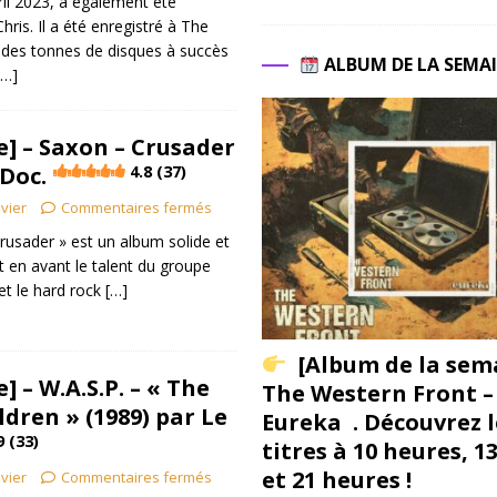
ril 2023, a également été
ris. Il a été enregistré à The
 des tonnes de disques à succès
ALBUM DE LA SEMA
[…]
] – Saxon – Crusader
 Doc.
4.8 (37)
ivier
Commentaires fermés
rusader » est un album solide et
t en avant le talent du groupe
et le hard rock
[…]
[Album de la sem
 – W.A.S.P. – « The
The Western Front –
dren » (1989) par Le
Eureka . Découvrez l
9 (33)
titres à 10 heures, 1
et 21 heures !
ivier
Commentaires fermés