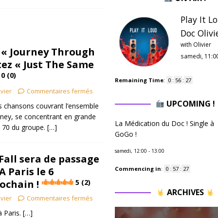
Play It L
Doc Olivie
with Olivier
 « Journey Through
samedi, 11:0
tez « Just The Same
0 (0)
Remaining Time
:
0
:
56
:
26
ivier
Commentaires fermés
UPCOMING !
s chansons couvrant l’ensemble
rney, se concentrant en grande
La Médication du Doc ! Single à
s 70 du groupe.
[…]
GoGo !
samedi, 12:00
-
13:00
Fall sera de passage
 Paris le 6
Commencing in
:
0
:
57
:
26
ochain !
5 (2)
ARCHIVES
ivier
Commentaires fermés
 Paris.
[…]