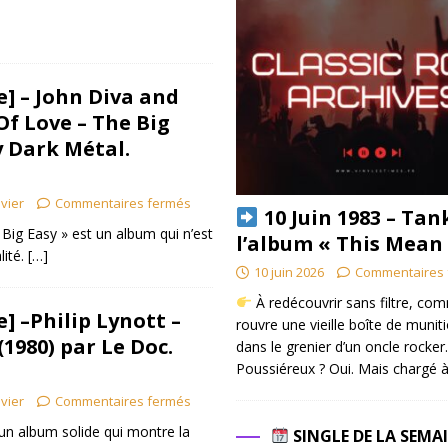
] – John Diva and
Of Love – The Big
y Dark Métal.
ivier
Commentaires fermés
10 Juin 1983 – Tan
Big Easy » est un album qui n’est
l’album « This Mean
lité.
[…]
10 juin 2026
Commentaires 
À redécouvrir sans filtre, co
] –Philip Lynott –
rouvre une vieille boîte de munit
(1980) par Le Doc.
dans le grenier d’un oncle rocker.
Poussiéreux ? Oui. Mais chargé à
ivier
Commentaires fermés
 un album solide qui montre la
SINGLE DE LA SEMA