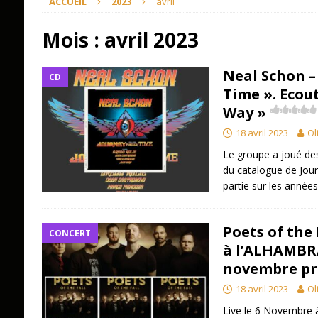
ACCUEIL
2023
avril
Mois :
avril 2023
Neal Schon –
CD
Time ». Ecou
Way »
18 avril 2023
Ol
Le groupe a joué de
du catalogue de Jou
partie sur les année
Poets of the 
CONCERT
à l’ALHAMBRA
novembre pr
18 avril 2023
Ol
Live le 6 Novembre à