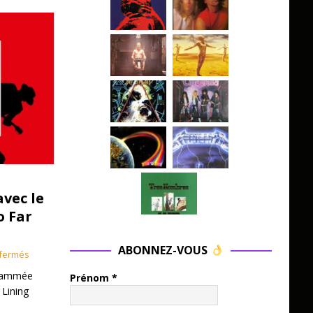
avec le
o Far
ABONNEZ-VOUS
fermés
grammée
Prénom
*
 Lining