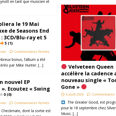
Lynott en tant que musicien et
liera le 19 Mai
luxe de Seasons End
 : 3CD/Blu-ray et 5
5 (1)
ivier
Commentaires fermés
reux bonus, l’album a été
téréo par Mike Hunter.
[…]
Velveteen Queen
accélère la cadence 
nouveau single « To
n nouvel EP
Gone »
». Ecoutez « Swing
0 (0)
6 août 2026
Commentaires 
​ The Greater Good, est pro
ivier
Commentaires fermés
pour le 18 septembre chez Silver
é Checkmate, dont la sortie est
Music.
[…]