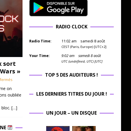
RADIO CLOCK
Radio Time:
11
:
02
am
samedi 8 août
CEST (Paris, Europe) [UTC+2]
Your Time:
9
:
02
am
samedi 8 août
UTC (undefined, UTC) [UTC]
k sort
 Wars »
TOP 5 DES AUDITEURS !
fermés
mme on
LES DERNIERS TITRES DU JOUR !
ions oubliée
 bloc.
[…]
UN JOUR – UN DISQUE
INE