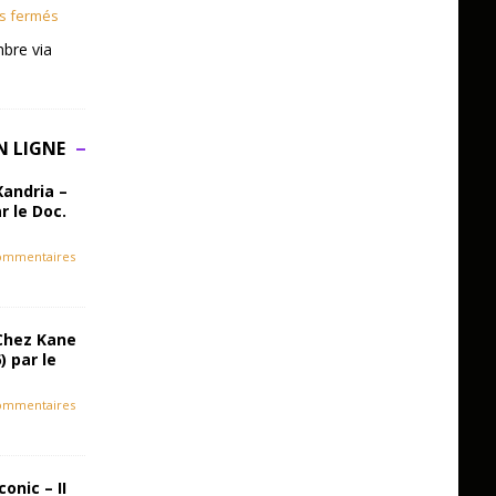
s fermés
bre via
N LIGNE
Xandria –
r le Doc.
ommentaires
Chez Kane
) par le
ommentaires
onic – II