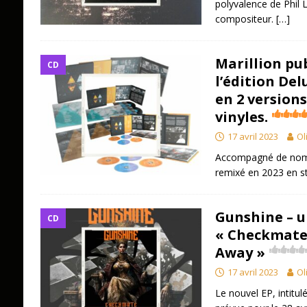
polyvalence de Phil 
compositeur.
[…]
Marillion pub
CD
l’édition De
en 2 versions
vinyles.
17 avril 2023
Ol
Accompagné de nomb
remixé en 2023 en s
Gunshine – u
CD
« Checkmate 
Away »
17 avril 2023
Ol
Le nouvel EP, intitul