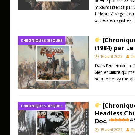
prévue pour le 28 av
mixé/masterisé par Ch
Hideout à Vegas, où
ont été enregistrés.
[Chronique
CHRONIQUES DISQUES
(1984) par Le
16 avril 2023
Ol
Dans l’ensemble, « C
bien équilibré qui me
pour le heavy metal 
[Chronique]
CHRONIQUES DISQUES
Headless Chil
Doc.
4.
15 avril 2023
Ol