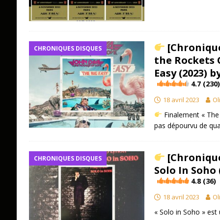
[Chronique
CHRONIQUES DISQUES
the Rockets 
Easy (2023) b
4.7 (230)
18 avril 2023
Ol
Finalement « The 
pas dépourvu de qua
[Chronique
CHRONIQUES DISQUES
Solo In Soho 
4.8 (36)
18 avril 2023
Ol
« Solo in Soho » est