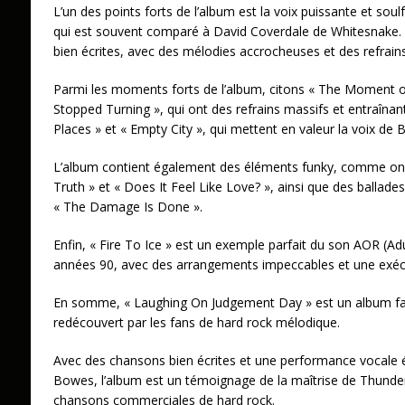
L’un des points forts de l’album est la voix puissante et so
qui est souvent comparé à David Coverdale de Whitesnake. 
bien écrites, avec des mélodies accrocheuses et des refrains i
Parmi les moments forts de l’album, citons « The Moment o
Stopped Turning », qui ont des refrains massifs et entraînant
Places » et « Empty City », qui mettent en valeur la voix de
L’album contient également des éléments funky, comme on
Truth » et « Does It Feel Like Love? », ainsi que des ballade
« The Damage Is Done ».
Enfin, « Fire To Ice » est un exemple parfait du son AOR (A
années 90, avec des arrangements impeccables et une exécu
En somme, « Laughing On Judgement Day » est un album fant
redécouvert par les fans de hard rock mélodique.
Avec des chansons bien écrites et une performance vocale
Bowes, l’album est un témoignage de la maîtrise de Thunde
chansons commerciales de hard rock.