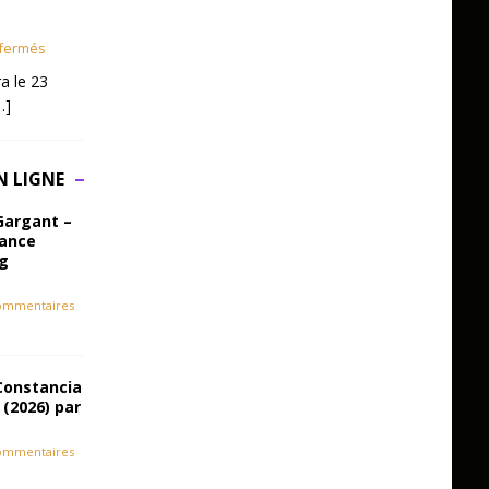
fermés
a le 23
…]
N LIGNE
Gargant –
iance
ag
ommentaires
Constancia
 (2026) par
ommentaires