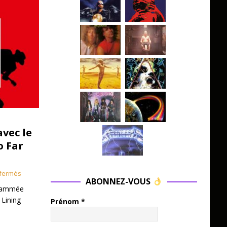
avec le
o Far
fermés
ABONNEZ-VOUS
grammée
 Lining
Prénom
*