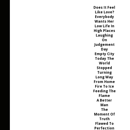
Does It Feel
Like Love?
Everybody
Wants Her
Low Life In
High Places
Laughing
On
Judgement
Day
Empty City
Today The
World
Stopped
Turning
Long Way
From Home
Fire To Ice
Feeding The
Flame
A Better
Man
The
Moment Of
Truth
Flawed To
Perfection