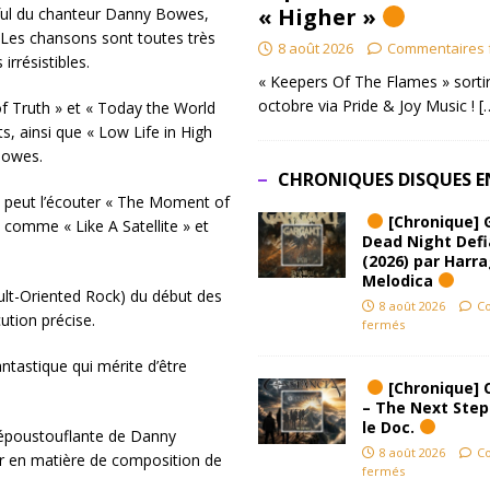
« Higher »
ulful du chanteur Danny Bowes,
Les chansons sont toutes très
8 août 2026
Commentaires 
rrésistibles.
« Keepers Of The Flames » sortir
octobre via Pride & Joy Music !
[
f Truth » et « Today the World
s, ainsi que « Low Life in High
 Bowes.
CHRONIQUES DISQUES E
 peut l’écouter « The Moment of
[Chronique] 
s comme « Like A Satellite » et
Dead Night Def
(2026) par Harr
Melodica
dult-Oriented Rock) du début des
8 août 2026
C
tion précise.
fermés
astique qui mérite d’être
[Chronique] 
– The Next Step
le Doc.
 époustouflante de Danny
8 août 2026
C
r en matière de composition de
fermés