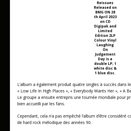
Reissues
Released on
BMG ON 28
th April 2023
on CD
Digipak and
Limited
Edition 2LP
Colour Vinyl
Laughing
On
Judgement
Day is a
double LP; 1
white disc &
1 blue disc.
L’album a également produit quatre singles à succès dans l
« Low Life In High Places », « Everybody Wants Her », « A Bet
Le groupe a ensuite entrepris une tournée mondiale pour pro
bien accueilli par les fans.
Cependant, cela n’a pas empêché l’album d’être considéré 
de hard rock mélodique des années 90.