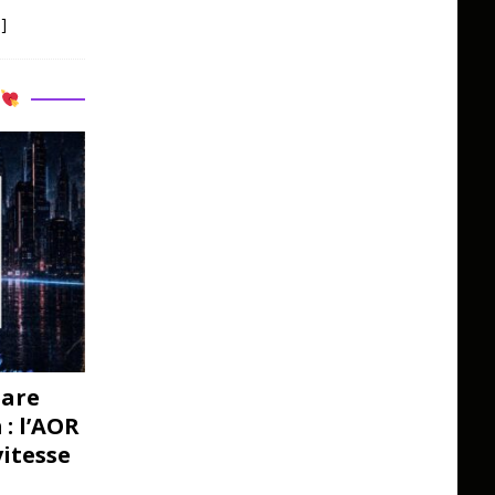
]
R
pare
: l’AOR
vitesse