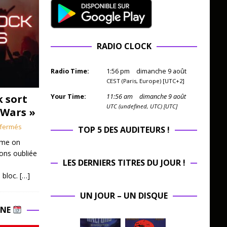
RADIO CLOCK
Radio Time:
1
:
56
pm
dimanche 9 août
CEST (Paris, Europe) [UTC+2]
k sort
Your Time:
11
:
56
am
dimanche 9 août
UTC (undefined, UTC) [UTC]
 Wars »
fermés
TOP 5 DES AUDITEURS !
mme on
ions oubliée
LES DERNIERS TITRES DU JOUR !
 bloc.
[…]
UN JOUR – UN DISQUE
INE