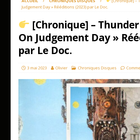
ACCUEIL
CHRONIQUES DISQUES
[Chronique] – 
Judgement Day » Rééditions (2023) par Le Doc.
[Chronique] – Thunder
On Judgement Day » Rééd
par Le Doc.
3 mai 2023
Olivier
Chroniques Disques
Commen