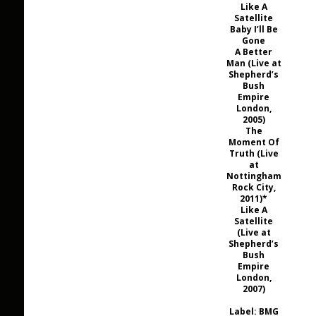
Like A
Satellite
Baby I’ll Be
Gone
A Better
Man (Live at
Shepherd’s
Bush
Empire
London,
2005)
The
Moment Of
Truth (Live
at
Nottingham
Rock City,
2011)*
Like A
Satellite
(Live at
Shepherd’s
Bush
Empire
London,
2007)
Label: BMG