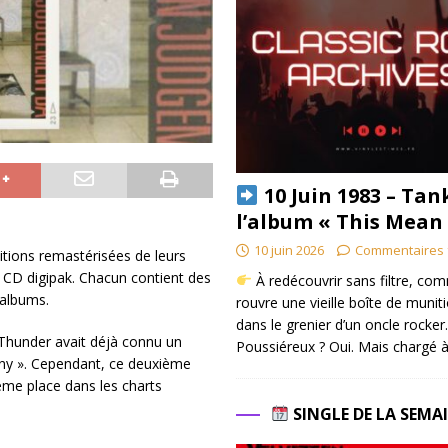
10 Juin 1983 – Tan
l’album « This Mean
10 juin 2026
Commentaires 
tions remastérisées de leurs
n CD digipak. Chacun contient des
À redécouvrir sans filtre, co
 albums.
rouvre une vieille boîte de munit
dans le grenier d’un oncle rocker.
Thunder avait déjà connu un
Poussiéreux ? Oui. Mais chargé à
ny ». Cependant, ce deuxième
ième place dans les charts
SINGLE DE LA SEMA