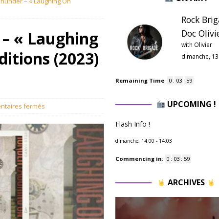
Thunder – « Laughing On
Rock Brig
Doc Olivie
 – « Laughing
with Olivier
itions (2023)
dimanche, 13
Remaining Time
:
0
:
03
:
58
UPCOMING !
taires fermés
Flash Info !
dimanche, 14:00
-
14:03
Commencing in
:
0
:
03
:
58
ARCHIVES