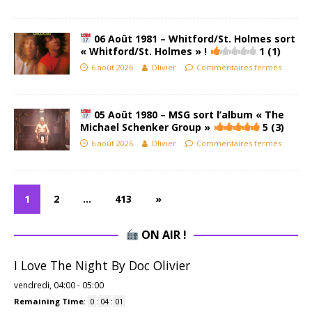
06 Août 1981 – Whitford/St. Holmes sort
« Whitford/St. Holmes » !
1 (1)
6 août 2026
Olivier
Commentaires fermés
05 Août 1980 – MSG sort l’album « The
Michael Schenker Group »
5 (3)
6 août 2026
Olivier
Commentaires fermés
1
2
…
413
»
ON AIR !
I Love The Night By Doc Olivier
vendredi, 04:00
-
05:00
Remaining Time
:
0
:
04
:
01