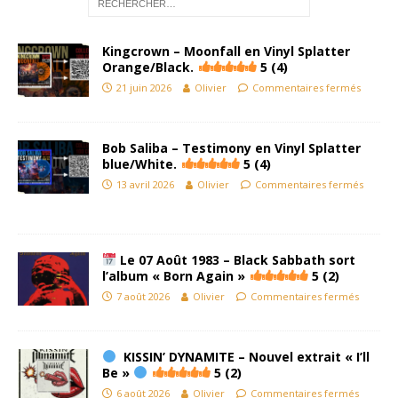
Kingcrown – Moonfall en Vinyl Splatter
Orange/Black.
5 (4)
21 juin 2026
Olivier
Commentaires fermés
Bob Saliba – Testimony en Vinyl Splatter
blue/White.
5 (4)
13 avril 2026
Olivier
Commentaires fermés
Le 07 Août 1983 – Black Sabbath sort
l’album « Born Again »
5 (2)
7 août 2026
Olivier
Commentaires fermés
KISSIN’ DYNAMITE – Nouvel extrait « I’ll
Be »
5 (2)
6 août 2026
Olivier
Commentaires fermés