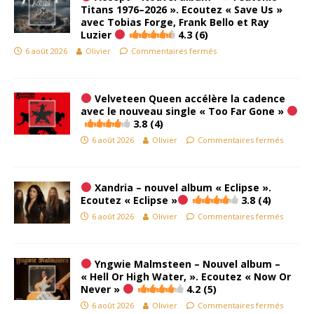
Titans 1976–2026 ». Ecoutez « Save Us »
avec Tobias Forge, Frank Bello et Ray
Luzier
4.3 (6)
6 août 2026
Olivier
Commentaires fermés
Velveteen Queen accélère la cadence
avec le nouveau single « Too Far Gone »
3.8 (4)
6 août 2026
Olivier
Commentaires fermés
Xandria – nouvel album « Eclipse ».
Ecoutez « Eclipse »
3.8 (4)
6 août 2026
Olivier
Commentaires fermés
Yngwie Malmsteen – Nouvel album –
« Hell Or High Water, ». Ecoutez « Now Or
Never »
4.2 (5)
6 août 2026
Olivier
Commentaires fermés