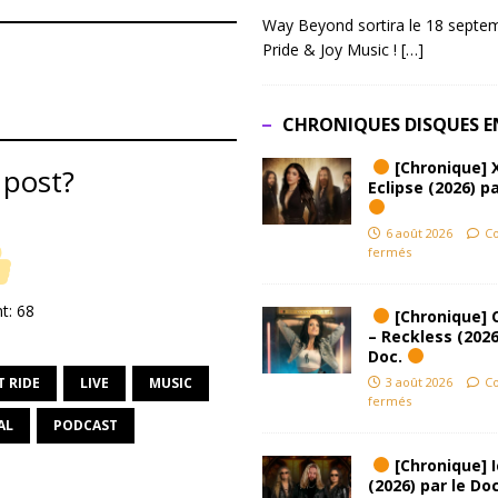
Way Beyond sortira le 18 septem
Pride & Joy Music !
[…]
CHRONIQUES DISQUES E
[Chronique] 
 post?
Eclipse (2026) pa
6 août 2026
C
fermés
nt:
68
[Chronique] 
– Reckless (2026
Doc.
3 août 2026
C
T RIDE
LIVE
MUSIC
fermés
AL
PODCAST
[Chronique] Ic
(2026) par le Do