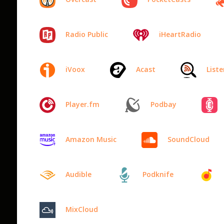
Radio Public
iHeartRadio
iVoox
Acast
List
Player.fm
Podbay
Amazon Music
SoundCloud
Audible
Podknife
MixCloud