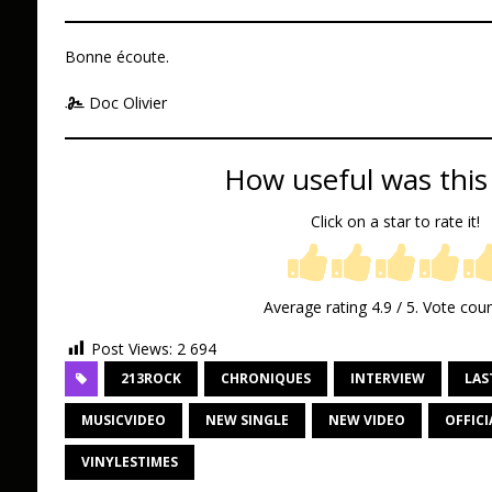
Bonne écoute.
Doc Olivier
How useful was this
Click on a star to rate it!
Average rating
4.9
/ 5. Vote cou
Post Views:
2 694
213ROCK
CHRONIQUES
INTERVIEW
LAS
MUSICVIDEO
NEW SINGLE
NEW VIDEO
OFFICI
VINYLESTIMES