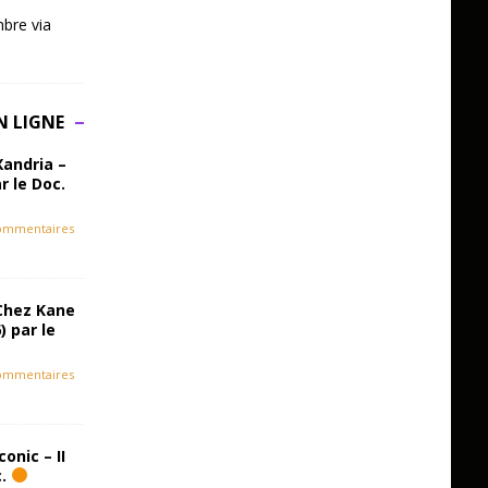
bre via
N LIGNE
Xandria –
r le Doc.
ommentaires
Chez Kane
) par le
ommentaires
onic – II
c.