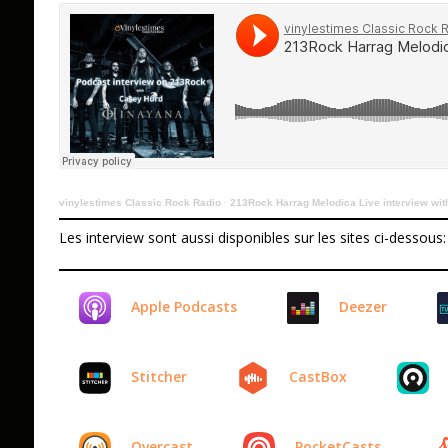
vinylestimes Classic Rock Radio
·
213Rock Harrag Melodica Live interview with Casey Hurd o
Les interview sont aussi disponibles sur les sites ci-dessous:
Apple Podcasts
Deezer
Stitcher
CastBox
Overcast
PocketCasts