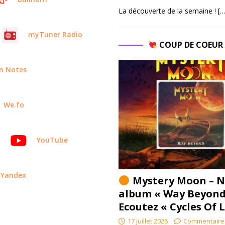
La découverte de la semaine !
[…
myTuner Radio
COUP DE COEU
en Notes
We.fo
YouTube
Yandex
Mystery Moon – N
album « Way Beyond
Ecoutez « Cycles Of 
17 juillet 2026
Commentaire