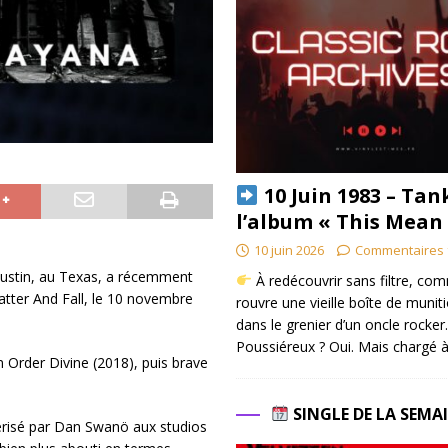
10 Juin 1983 – Tan
l’album « This Mean
10 juin 2026
Commentaires 
ustin, au Texas, a récemment
À redécouvrir sans filtre, co
tter And Fall, le 10 novembre
rouvre une vieille boîte de munit
dans le grenier d’un oncle rocker.
Poussiéreux ? Oui. Mais chargé à
Order Divine (2018), puis brave
SINGLE DE LA SEMA
erisé par Dan Swanö aux studios