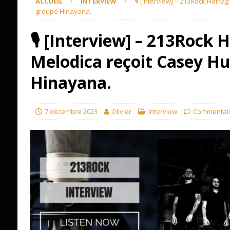
ACCUEIL
INTERVIEW
🎙 [Interview] – 213Rock Harra
groupe Hinayana.
🎙 [Interview] – 213Rock 
Melodica reçoit Casey H
Hinayana.
7 décembre 2023
Olivier
Interview
Commentair