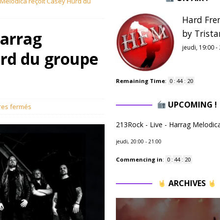
g Melodica reçoit Casey Hurd du
Hard Fre
by Trista
Harrag
jeudi, 19:00
-
urd du groupe
Remaining Time
:
0
:
44
:
19
UPCOMING !
es fermés
213Rock - Live - Harrag Melodic
jeudi, 20:00
-
21:00
Commencing in
:
0
:
44
:
19
ARCHIVES