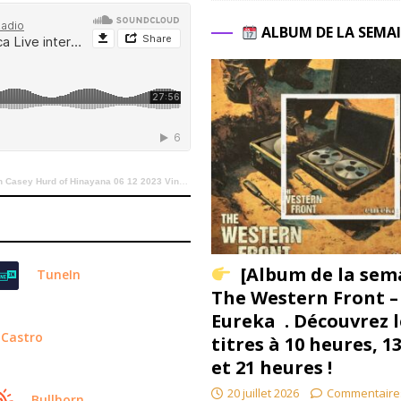
ALBUM DE LA SEMA
f Hinayana 06 12 2023 Vinylestimes Classic Rock Radio
[Album de la sem
TuneIn
The Western Front –
Eureka . Découvrez l
Castro
titres à 10 heures, 1
et 21 heures !
20 juillet 2026
Commentaire
Bullhorn