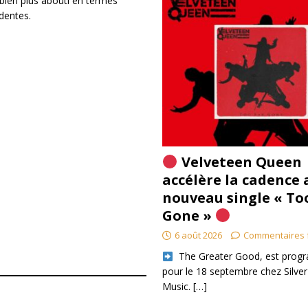
 bien plus abouti en termes
édentes.
Velveteen Queen
accélère la cadence 
nouveau single « To
Gone »
6 août 2026
Commentaires 
​ The Greater Good, est pro
pour le 18 septembre chez Silver
Music.
[…]