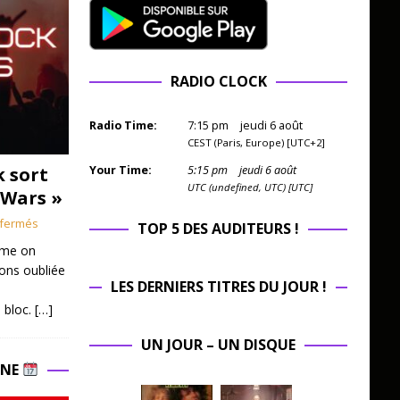
RADIO CLOCK
Radio Time:
7
:
15
pm
jeudi 6 août
CEST (Paris, Europe) [UTC+2]
k sort
Your Time:
5
:
15
pm
jeudi 6 août
UTC (undefined, UTC) [UTC]
 Wars »
fermés
TOP 5 DES AUDITEURS !
mme on
ions oubliée
LES DERNIERS TITRES DU JOUR !
 bloc.
[…]
UN JOUR – UN DISQUE
INE