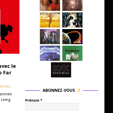
avec le
o Far
fermés
ABONNEZ-VOUS
grammée
 Lining
Prénom
*