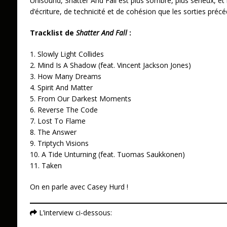
Unisound, Shatter And Fall est plus sombre, plus sérieux, et
d’écriture, de technicité et de cohésion que les sorties préc
Tracklist de
Shatter And Fall
:
1. Slowly Light Collides
2. Mind Is A Shadow (feat. Vincent Jackson Jones)
3. How Many Dreams
4. Spirit And Matter
5. From Our Darkest Moments
6. Reverse The Code
7. Lost To Flame
8. The Answer
9. Triptych Visions
10. A Tide Unturning (feat. Tuomas Saukkonen)
11. Taken
On en parle avec Casey Hurd !
L’interview ci-dessous: