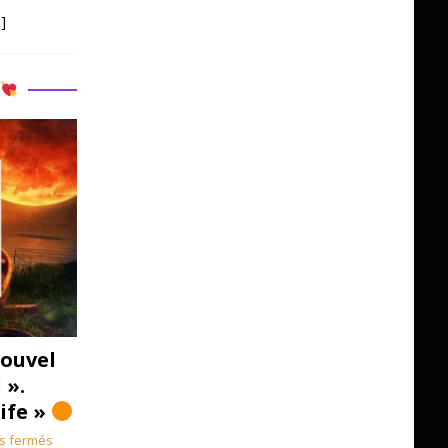
]
R
ouvel
 ».
Life »
s fermés