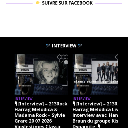
SUIVRE SUR FACEBOOK
INTERVIEW
INTERVIEW
INTERVIEW
I
ock
🎙 [Interview] – 213Rock
🎙 [Interview] – 213Rock
Harrag Melodica &
Harrag Melodica Live
Madama Rock – Sylvie
interview avec Hannes
Grare 20 07 2026
Braun du groupe Kissin
Vinylestimes Classic
Dynamite 🎙
J