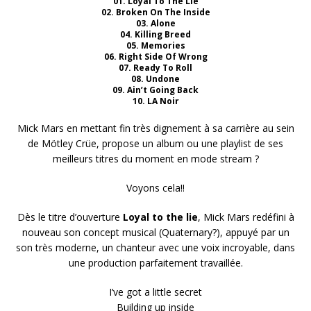
01. Loyal To The Lie
02. Broken On The Inside
03. Alone
04. Killing Breed
05. Memories
06. Right Side Of Wrong
07. Ready To Roll
08. Undone
09. Ain’t Going Back
10. LA Noir
Mick Mars en mettant fin très dignement à sa carrière au sein
de Mötley Crüe, propose un album ou une playlist de ses
meilleurs titres du moment en mode stream ?
Voyons cela!!
Dès le titre d’ouverture
Loyal to the lie
, Mick Mars redéfini à
nouveau son concept musical (Quaternary?), appuyé par un
son très moderne, un chanteur avec une voix incroyable, dans
une production parfaitement travaillée.
I’ve got a little secret
Building up inside