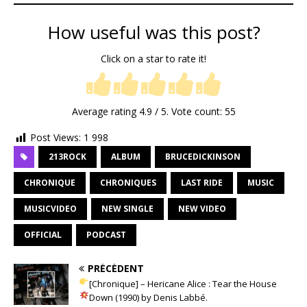
How useful was this post?
Click on a star to rate it!
Average rating
4.9
/ 5. Vote count:
55
Post Views:
1 998
213ROCK
ALBUM
BRUCEDICKINSON
CHRONIQUE
CHRONIQUES
LAST RIDE
MUSIC
MUSICVIDEO
NEW SINGLE
NEW VIDEO
OFFICIAL
PODCAST
PRÉCÉDENT
[Chronique] – Hericane Alice : Tear the House
Down (1990) by Denis Labbé.