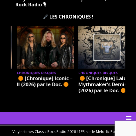
Rock Radio 🎙
LES CHRONIQUES !
CHRONIQUES DISQUES
CHRONIQUES DISQUES
[Chronique] Iconic –
[Chronique] Lalu – A
6)
II (2026) par le Doc.
Mythmaker’s Demise
(2026) par le Doc.
Vinylestimes Classic Rock Radio 2026 ! 1ER sur le Melodic Rock en