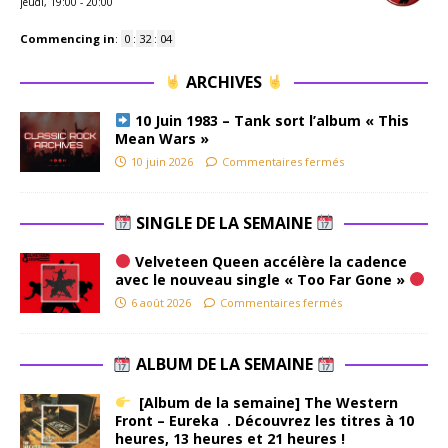
jeudi, 19:00
-
20:00
Commencing in
:
0
:
32
:
03
ARCHIVES
10 Juin 1983 – Tank sort l’album « This
Mean Wars »
10 juin 2026
Commentaires fermés
SINGLE DE LA SEMAINE
Velveteen Queen accélère la cadence
avec le nouveau single « Too Far Gone »
6 août 2026
Commentaires fermés
ALBUM DE LA SEMAINE
[Album de la semaine] The Western
Front – Eureka . Découvrez les titres à 10
heures, 13 heures et 21 heures !