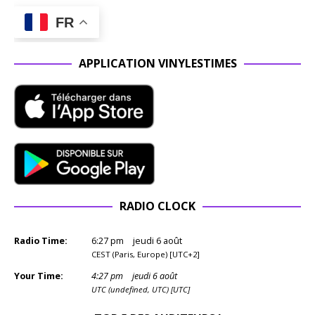
FR
APPLICATION VINYLESTIMES
RADIO CLOCK
Radio Time:
6
:
27
pm
jeudi 6 août
CEST (Paris, Europe) [UTC+2]
Your Time:
4
:
27
pm
jeudi 6 août
UTC (undefined, UTC) [UTC]