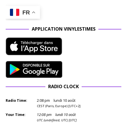
FR
APPLICATION VINYLESTIMES
RADIO CLOCK
Radio Time:
2
:
08
pm
lundi 10 août
CEST (Paris, Europe) [UTC+2]
Your Time:
12
:
08
pm
lundi 10 août
UTC (undefined, UTC) [UTC]