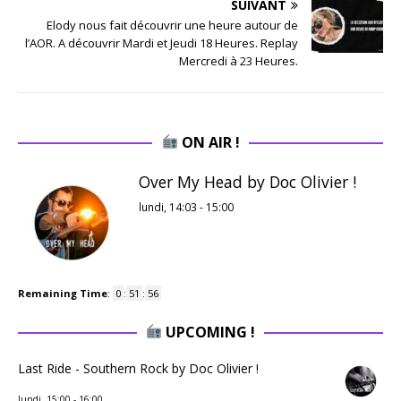
SUIVANT
Elody nous fait découvrir une heure autour de
l’AOR. A découvrir Mardi et Jeudi 18 Heures. Replay
Mercredi à 23 Heures.
ON AIR !
Over My Head by Doc Olivier !
lundi, 14:03
-
15:00
Remaining Time
:
0
:
51
:
55
UPCOMING !
Last Ride - Southern Rock by Doc Olivier !
lundi, 15:00
-
16:00