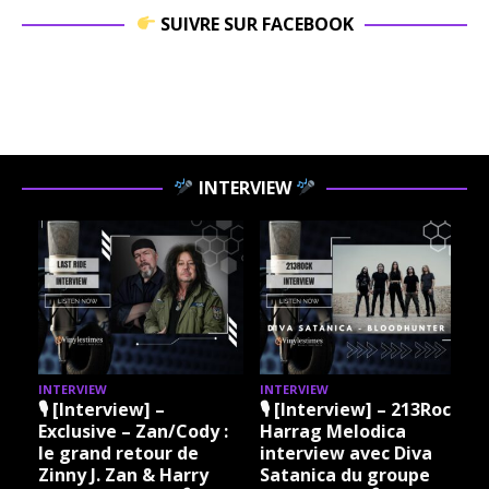
SUIVRE SUR FACEBOOK
INTERVIEW
INTERVIEW
INTERVIEW
I
🎙 [Interview] –
🎙 [Interview] – 213Rock
Exclusive – Zan/Cody :
Harrag Melodica
le grand retour de
interview avec Diva
Zinny J. Zan & Harry
Satanica du groupe