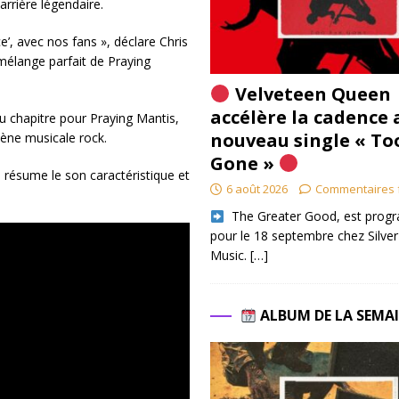
arrière légendaire.
’, avec nos fans », déclare Chris
 mélange parfait de Praying
Velveteen Queen
accélère la cadence 
 chapitre pour Praying Mantis,
nouveau single « To
cène musicale rock.
Gone »
e résume le son caractéristique et
6 août 2026
Commentaires 
​ The Greater Good, est pro
pour le 18 septembre chez Silver
Music.
[…]
ALBUM DE LA SEMA