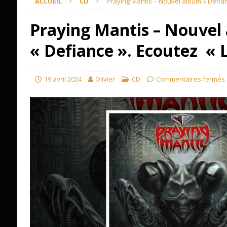
ACCUEIL
CD
Praying Mantis – Nouvel album « Defianc
Praying Mantis – Nouvel
« Defiance ». Ecoutez « L
19 avril 2024
Olivier
CD
Commentaires fermés