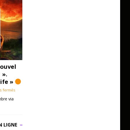
ouvel
 ».
Life »
s fermés
bre via
N LIGNE