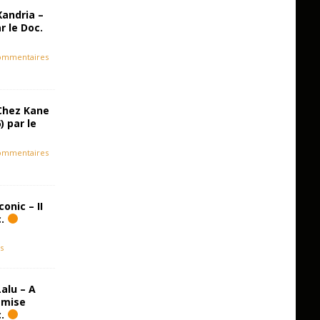
Xandria –
r le Doc.
ommentaires
Chez Kane
) par le
ommentaires
onic – II
c.
s
alu – A
emise
c.