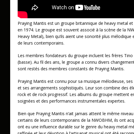
Praying Mantis est un groupe britannique de heavy metal et
en 1974. Le groupe est souvent associé à la scène de la 
Heavy Metal), bien qu’ils aient une sonorité plus mélodique 
de leurs contemporains.
Les membres fondateurs du groupe incluent les frères Tino T
(basse). Au fil des ans, le groupe a connu divers changemen
sont restés des membres constants de Praying Mantis.
Praying Mantis est connu pour sa musique mélodieuse, ses 
et ses arrangements sophistiqués. Leur son combine des él
rock et de rock progressif. Les albums du groupe mettent e
soignées et des performances instrumentales expertes.
Bien que Praying Mantis n’ait jamais atteint le même nivea
certains de leurs contemporains de la NWOBHM, ils ont acq
ont eu une influence durable sur le genre du heavy metal m
raffinée et leur dévotion à l’artisanat musical ont été reco