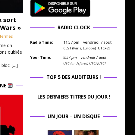
k sort
 Wars »
RADIO CLOCK
fermés
Radio Time:
11
:
57
pm
vendredi 7 août
mme on
CEST (Paris, Europe) [UTC+2]
ions oubliée
Your Time:
9
:
57
pm
vendredi 7 août
UTC (undefined, UTC) [UTC]
 bloc.
[…]
TOP 5 DES AUDITEURS !
INE
LES DERNIERS TITRES DU JOUR !
UN JOUR – UN DISQUE