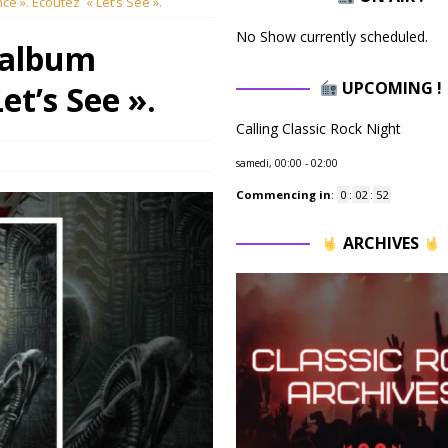
e ». Ecoutez « Let’s See ».
No Show currently scheduled.
 album
UPCOMING !
et’s See ».
Calling Classic Rock Night
samedi, 00:00
-
02:00
Commencing in
:
0
:
02
:
50
ARCHIVES