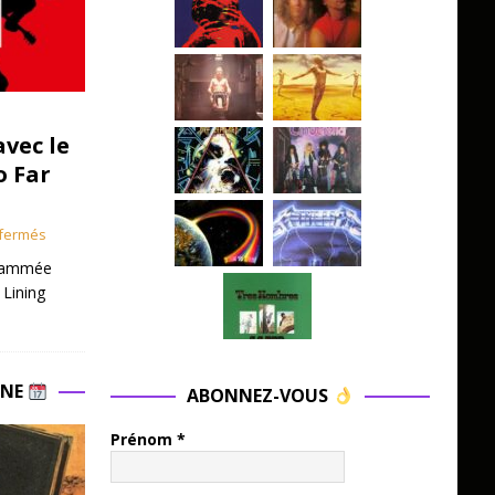
avec le
o Far
fermés
grammée
 Lining
INE
ABONNEZ-VOUS
Prénom
*