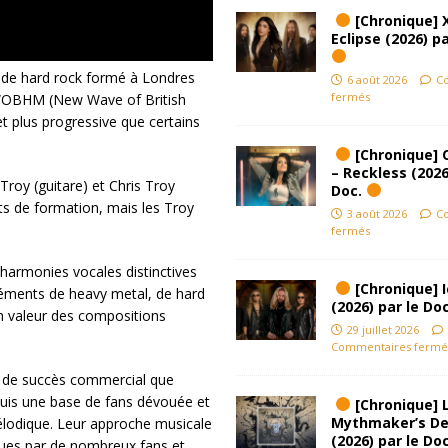
[Chronique] 
Eclipse (2026) pa
 de hard rock formé à Londres
6 août 2026
C
fermés
NWOBHM (New Wave of British
et plus progressive que certains
[Chronique] 
– Reckless (2026
roy (guitare) et Chris Troy
Doc.
ts de formation, mais les Troy
3 août 2026
C
fermés
harmonies vocales distinctives
[Chronique] Ic
éments de heavy metal, de hard
(2026) par le Do
n valeur des compositions
29 juillet 2026
Commentaires fermé
u de succès commercial que
uis une base de fans dévouée et
[Chronique] L
Mythmaker’s D
élodique. Leur approche musicale
(2026) par le Do
nnues par de nombreux fans et