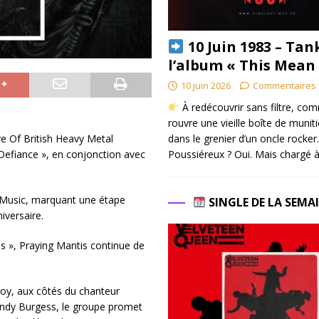
10 Juin 1983 – Tan
l’album « This Mean
10 juin 2026
Commentaires 
À redécouvrir sans filtre, co
rouvre une vieille boîte de munit
dans le grenier d’un oncle rocker.
e Of British Heavy Metal
Poussiéreux ? Oui. Mais chargé à
Defiance », en conjonction avec
rs Music, marquant une étape
SINGLE DE LA SEMA
versaire.
is », Praying Mantis continue de
roy, aux côtés du chanteur
 Andy Burgess, le groupe promet