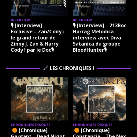
INTERVIEW
INTERVIEW
I
🎙 [Interview] –
🎙 [Interview] – 213Rock
Exclusive – Zan/Cody :
Harrag Melodica
le grand retour de
interview avec Diva
Zinny J. Zan & Harry
Satanica du groupe
Cody ! par le Doc🎙
BloodHunter🎙
LES CHRONIQUES !
CHRONIQUES DISQUES
CHRONIQUES DISQUES
[Chronique]
[Chronique]
Gargant – Dead Night
Constancia – The Next