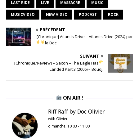
LAST RIDE
LIVE
MASSACRE
MUSIC
MUSICVIDEO
NEW VIDEO
PODCAST
ROCK
PRÉCÉDENT
[Chronique] Atlantis Drive – Atlantis Drive (2024) par
le Doc.
SUIVANT
[Chronique/Review] – Saxon – The Eagle Has
Landed Part 3 (2006) – Boudj.
ON AIR !
Riff Raff by Doc Olivier
with Olivier
dimanche, 10:03
-
11:00