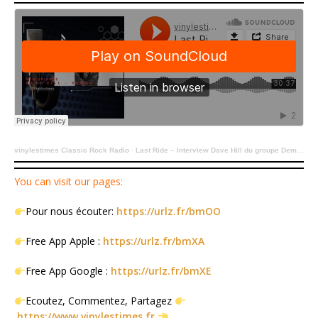
vinylestimes Classic Rock Radio
·
Last Ride – Interview Dave Hill du groupe Demon – 16 Juin 2024.
You can visit our pages:
Pour nous écouter:
https://urlz.fr/bmOO
Free App Apple :
https://urlz.fr/bmXA
Free App Google :
https://urlz.fr/bmXE
Ecoutez, Commentez, Partagez
https://www.vinylestimes.fr