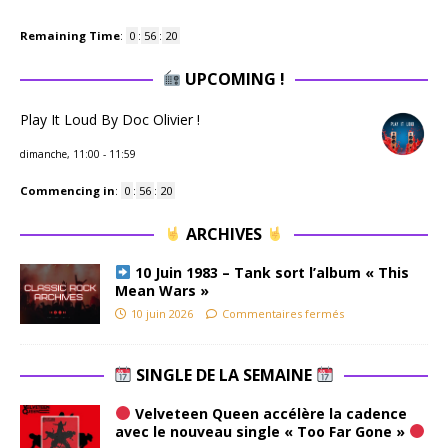
Remaining Time
:
0
:
56
:
19
UPCOMING !
Play It Loud By Doc Olivier !
dimanche, 11:00
-
11:59
Commencing in
:
0
:
56
:
19
ARCHIVES
10 Juin 1983 – Tank sort l’album « This
Mean Wars »
10 juin 2026
Commentaires fermés
SINGLE DE LA SEMAINE
Velveteen Queen accélère la cadence
avec le nouveau single « Too Far Gone »