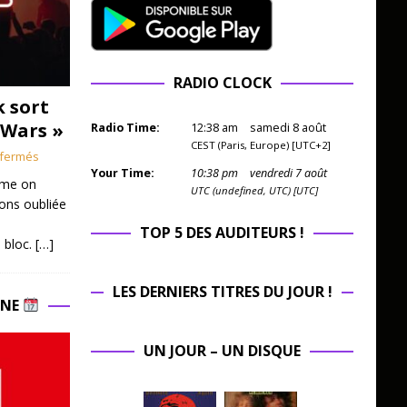
RADIO CLOCK
k sort
 Wars »
Radio Time:
12
:
38
am
samedi 8 août
CEST (Paris, Europe) [UTC+2]
fermés
Your Time:
10
:
38
pm
vendredi 7 août
mme on
UTC (undefined, UTC) [UTC]
ions oubliée
TOP 5 DES AUDITEURS !
 bloc.
[…]
LES DERNIERS TITRES DU JOUR !
INE
UN JOUR – UN DISQUE