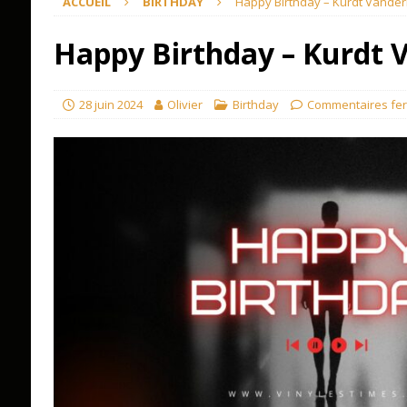
ACCUEIL
BIRTHDAY
Happy Birthday – Kurdt Vander
Happy Birthday – Kurdt 
28 juin 2024
Olivier
Birthday
Commentaires fe