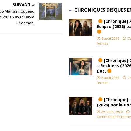
SUIVANT
CHRONIQUES DISQUES E
co Marras nouveau
t Souls » avec David
[Chronique] 
Readman.
Eclipse (2026) pa
6 août 2026
C
fermés
[Chronique] 
– Reckless (2026
Doc.
3 août 2026
C
fermés
[Chronique] Ic
(2026) par le Do
29 juillet 2026
Commentaires fermé