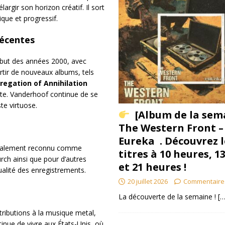
argir son horizon créatif. Il sort
que et progressif.
Récentes
ébut des années 2000, avec
rtir de nouveaux albums, tels
regation of Annihilation
nte. Vanderhoof continue de se
e virtuose.
[Album de la sem
The Western Front –
Eureka . Découvrez l
 également reconnu comme
titres à 10 heures, 1
urch ainsi que pour d’autres
et 21 heures !
qualité des enregistrements.
20 juillet 2026
Commentaire
La découverte de la semaine !
[…
ributions à la musique metal,
tinue de vivre aux États-Unis, où