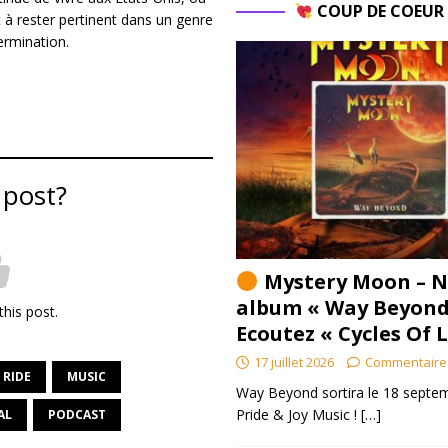
COUP DE COEU
t à rester pertinent dans un genre
ermination.
 post?
Mystery Moon – N
album « Way Beyond
this post.
Ecoutez « Cycles Of 
17 juillet 2026
Commentaire
 RIDE
MUSIC
Way Beyond sortira le 18 septem
Pride & Joy Music !
[…]
AL
PODCAST