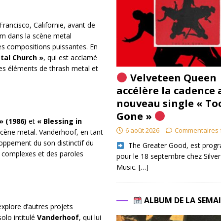
rancisco, Californie, avant de
m dans la scène metal
s compositions puissantes. En
tal Church »
, qui est acclamé
des éléments de thrash metal et
Velveteen Queen
accélère la cadence 
nouveau single « To
Gone »
» (1986)
et
« Blessing in
6 août 2026
Commentaires 
scène metal. Vanderhoof, en tant
loppement du son distinctif du
​ The Greater Good, est pro
re complexes et des paroles
pour le 18 septembre chez Silver
Music.
[…]
ALBUM DE LA SEMA
xplore d’autres projets
olo intitulé
Vanderhoof
, qui lui