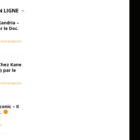
N LIGNE
Xandria –
r le Doc.
ommentaires
Chez Kane
) par le
ommentaires
onic – II
c.
s