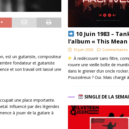
10 Juin 1983 – Tan
l’album « This Mean
10 juin 2026
Commentaires 
n, est un guitariste, compositeur
À redécouvrir sans filtre, co
mbre fondateur et guitariste
rouvre une vieille boîte de munit
uence et son travail ont laissé une
dans le grenier d’un oncle rocker.
Poussiéreux ? Oui. Mais chargé à
SINGLE DE LA SEMA
ccupait une place importante.
metal. Influencé par des légendes
ence à jouer de la guitare à