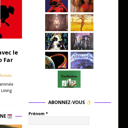
avec le
o Far
fermés
grammée
 Lining
ABONNEZ-VOUS
Prénom
*
INE