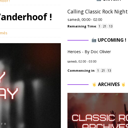
hoof !
Calling Classic Rock Night
Vanderhoof !
samedi, 00:00
-
02:00
Remaining Time
:
1
:
21
:
12
rmés
UPCOMING !
Heroes - By Doc Olivier
samedi, 02:00
-
03:00
Commencing in
:
1
:
21
:
12
ARCHIVES