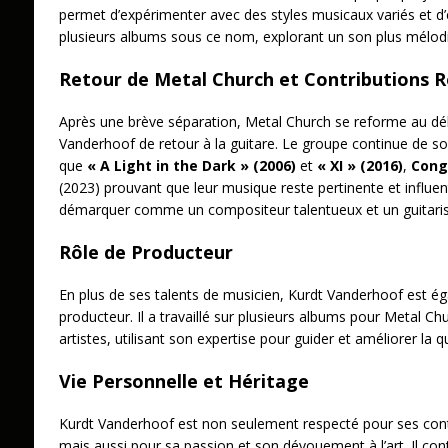
permet d’expérimenter avec des styles musicaux variés et d’él
plusieurs albums sous ce nom, explorant un son plus mélodi
Retour de Metal Church et Contributions 
Après une brève séparation, Metal Church se reforme au d
Vanderhoof de retour à la guitare. Le groupe continue de so
que
« A Light in the Dark » (2006)
et
« XI » (2016)
,
Cong
(2023) prouvant que leur musique reste pertinente et influe
démarquer comme un compositeur talentueux et un guitarist
Rôle de Producteur
En plus de ses talents de musicien, Kurdt Vanderhoof est
producteur. Il a travaillé sur plusieurs albums pour Metal Ch
artistes, utilisant son expertise pour guider et améliorer la 
Vie Personnelle et Héritage
Kurdt Vanderhoof est non seulement respecté pour ses cont
mais aussi pour sa passion et son dévouement à l’art. Il con