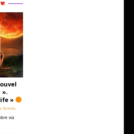
R
ouvel
 ».
Life »
s fermés
bre via