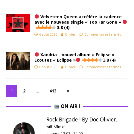
Velveteen Queen accélère la cadence
avec le nouveau single « Too Far Gone »
3.8 (4)
6 août 2026
Olivier
Commentaires fermés
Xandria – nouvel album « Eclipse ».
Ecoutez « Eclipse »
3.8 (4)
6 août 2026
Olivier
Commentaires fermés
1
2
…
413
»
ON AIR !
Rock Brigade ! By Doc Olivier.
with Olivier
samedi, 13:02
-
14:00