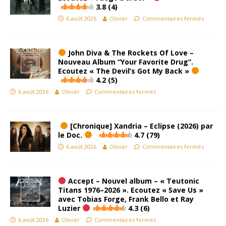
3.8 (4)
6 août 2026
Olivier
Commentaires fermés
John Diva & The Rockets Of Love –
Nouveau Album “Your Favorite Drug”.
Ecoutez « The Devil’s Got My Back »
4.2 (5)
6 août 2026
Olivier
Commentaires fermés
[Chronique] Xandria – Eclipse (2026) par
le Doc.
4.7 (79)
6 août 2026
Olivier
Commentaires fermés
Accept – Nouvel album – « Teutonic
Titans 1976–2026 ». Ecoutez « Save Us »
avec Tobias Forge, Frank Bello et Ray
Luzier
4.3 (6)
6 août 2026
Olivier
Commentaires fermés