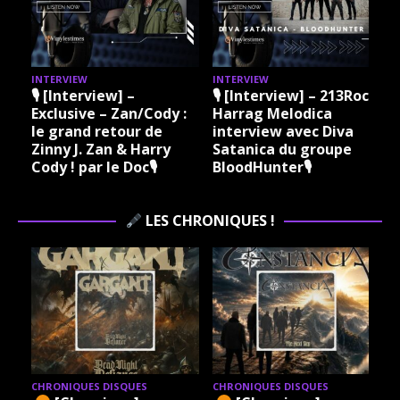
INTERVIEW
INTERVIEW
3Rock
🎙 [Interview] – 213Rock
🎙 [Interview] – 213Rock
Harrag Melodica &
Harrag Melodica Live
va
Madama Rock – Sylvie
interview avec Hannes
e
Grare 20 07 2026
Braun du groupe Kissin
Vinylestimes Classic
Dynamite 🎙
Rock Radio 🎙
LES CHRONIQUES !
CHRONIQUES DISQUES
CHRONIQUES DISQUES