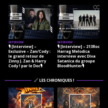
INTERVIEW
INTERVIEW
I
🎙 [Interview] –
🎙 [Interview] – 213Rock
Exclusive – Zan/Cody :
Harrag Melodica
le grand retour de
interview avec Diva
Zinny J. Zan & Harry
Satanica du groupe
Cody ! par le Doc🎙
BloodHunter🎙
LES CHRONIQUES !