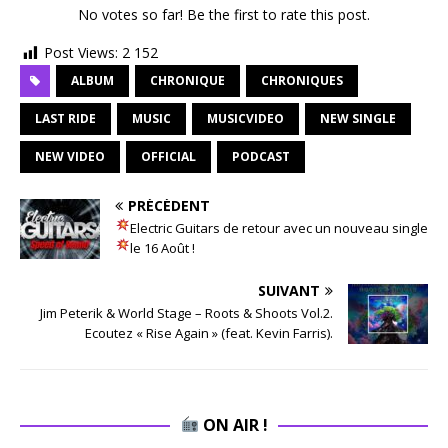
No votes so far! Be the first to rate this post.
Post Views:
2 152
ALBUM
CHRONIQUE
CHRONIQUES
LAST RIDE
MUSIC
MUSICVIDEO
NEW SINGLE
NEW VIDEO
OFFICIAL
PODCAST
PRÉCÉDENT
Electric Guitars de retour avec un nouveau single
le 16 Août !
SUIVANT
Jim Peterik & World Stage – Roots & Shoots Vol.2.
Ecoutez « Rise Again » (feat. Kevin Farris).
ON AIR !