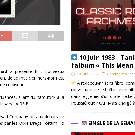
10 Juin 1983 – Tan
l’album « This Mean
mad
» présente huit nouveaux
10 juin 2026
Commentaires 
alent de ce musicien hors-normes,
À redécouvrir sans filtre, co
de ce disque.
rouvre une vieille boîte de munit
dans le grenier d’un oncle rocker.
nfluences, allant du hard rock à la
Poussiéreux ? Oui. Mais chargé à
 le
«
vrai
»
R&B.
 à Bad Company où aux débuts de
SINGLE DE LA SEMA
s par les Dixie Dregs, Return To