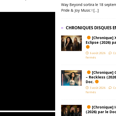
Way Beyond sortira le 18 septem
Pride & Joy Music !
[…]
CHRONIQUES DISQUES E
[Chronique] 
Eclipse (2026) pa
6 août 2026
C
fermés
[Chronique] 
– Reckless (2026
Doc.
3 août 2026
C
fermés
[Chronique] Ic
(2026) par le Do