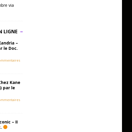
bre via
N LIGNE
Xandria –
r le Doc.
ommentaires
Chez Kane
) par le
ommentaires
onic – II
c.