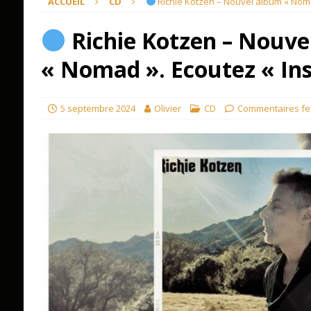
ACCUEIL
CD
Richie Kotzen – Nouvel album « Noma
Richie Kotzen – Nouve
« Nomad ». Ecoutez « In
5 septembre 2024
Olivier
CD
Commentaires f