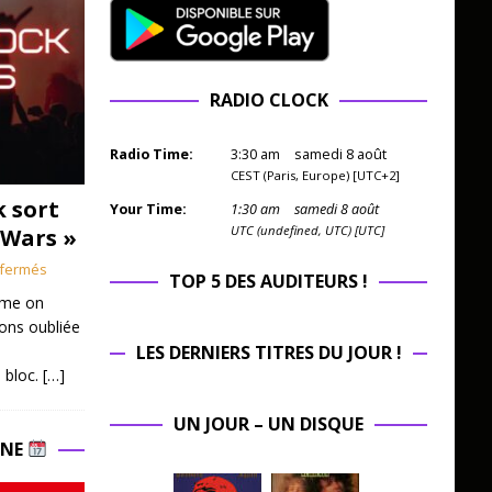
RADIO CLOCK
Radio Time:
3
:
30
am
samedi 8 août
CEST (Paris, Europe) [UTC+2]
k sort
Your Time:
1
:
30
am
samedi 8 août
UTC (undefined, UTC) [UTC]
 Wars »
fermés
TOP 5 DES AUDITEURS !
mme on
ions oubliée
LES DERNIERS TITRES DU JOUR !
 bloc.
[…]
UN JOUR – UN DISQUE
INE