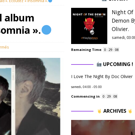
d ». Ecoutez « Insomnia ».
Night Of
l album
Demon B
somnia ».
Olivier.
samedi, 03:0
ermés
Remaining Time
:
0
:
29
:
07
UPCOMING !
I Love The Night By Doc Olivier
samedi, 04:00
-
05:00
Commencing in
:
0
:
29
:
07
ARCHIVES