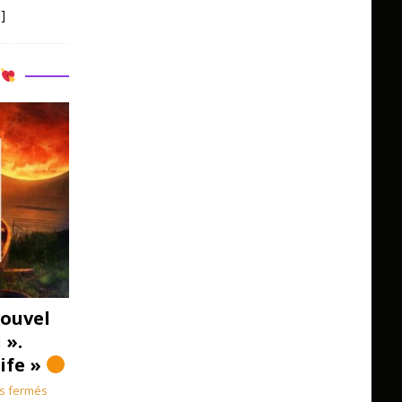
]
R
ouvel
 ».
Life »
s fermés