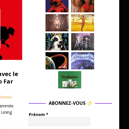
avec le
o Far
fermés
ABONNEZ-VOUS
grammée
 Lining
Prénom
*