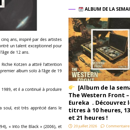
ALBUM DE LA SEMA
inq ans, inspiré par des artistes
ontré un talent exceptionnel pour
l’âge de 12 ans.
ichie Kotzen a attiré l’attention
 premier album solo à l’âge de 19
[Album de la sem
989, et il a continué à produire
The Western Front –
Eureka . Découvrez l
la soul, est très apprécié dans le
titres à 10 heures, 1
et 21 heures !
20 juillet 2026
Commentaire
4), « Into the Black » (2006), et