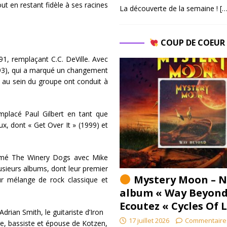
ut en restant fidèle à ses racines
La découverte de la semaine !
[…
COUP DE COEU
91, remplaçant C.C. DeVille. Avec
1993), qui a marqué un changement
 au sein du groupe ont conduit à
placé Paul Gilbert en tant que
ux, dont « Get Over It » (1999) et
rmé The Winery Dogs avec Mike
usieurs albums, dont leur premier
Mystery Moon – N
 mélange de rock classique et
album « Way Beyond
Ecoutez « Cycles Of 
rian Smith, le guitariste d’Iron
17 juillet 2026
Commentaire
e, bassiste et épouse de Kotzen,