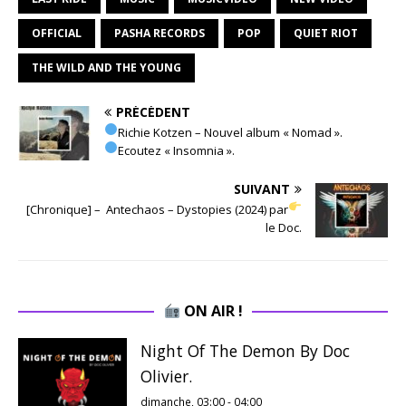
OFFICIAL
PASHA RECORDS
POP
QUIET RIOT
THE WILD AND THE YOUNG
PRÉCÉDENT
Richie Kotzen – Nouvel album « Nomad ».
Ecoutez « Insomnia ».
SUIVANT
[Chronique] – Antechaos – Dystopies (2024) par
le Doc.
ON AIR !
Night Of The Demon By Doc
Olivier.
dimanche, 03:00
-
04:00