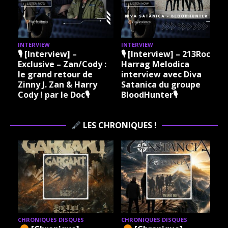
INTERVIEW
INTERVIEW
I
🎙 [Interview] –
🎙 [Interview] – 213Rock
Exclusive – Zan/Cody :
Harrag Melodica
le grand retour de
interview avec Diva
Zinny J. Zan & Harry
Satanica du groupe
Cody ! par le Doc🎙
BloodHunter🎙
LES CHRONIQUES !
CHRONIQUES DISQUES
CHRONIQUES DISQUES