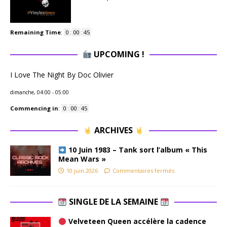
Remaining Time
:
0
:
00
:
44
UPCOMING !
I Love The Night By Doc Olivier
dimanche, 04:00
-
05:00
Commencing in
:
0
:
00
:
44
ARCHIVES
10 Juin 1983 – Tank sort l’album « This
Mean Wars »
10 juin 2026
Commentaires fermés
SINGLE DE LA SEMAINE
Velveteen Queen accélère la cadence