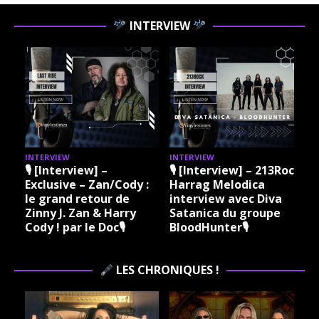
INTERVIEW
INTERVIEW
INTERVIEW
I
🎙 [Interview] –
🎙 [Interview] – 213Rock
Exclusive – Zan/Cody :
Harrag Melodica
le grand retour de
interview avec Diva
Zinny J. Zan & Harry
Satanica du groupe
Cody ! par le Doc🎙
BloodHunter🎙
LES CHRONIQUES !