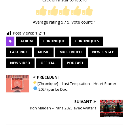
Average rating
5
/ 5. Vote count:
1
Post Views:
1 211
ALBUM
CHRONIQUE
CHRONIQUES
LAST RIDE
MUSIC
MUSICVIDEO
NEW SINGLE
NEW VIDEO
OFFICIAL
PODCAST
PRÉCÉDENT
[Chronique] – Last Temptation – Heart Starter
(2024) par Le Doc.
SUIVANT
Iron Maiden – Paris 2025 avec Avatar !