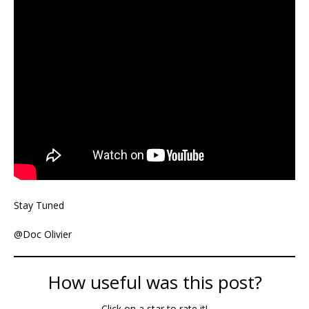
Stay Tuned
@Doc Olivier
How useful was this post?
Click on a star to rate it!