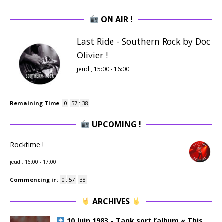
ON AIR !
Last Ride - Southern Rock by Doc
Olivier !
jeudi, 15:00
-
16:00
Remaining Time
:
0
:
57
:
37
UPCOMING !
Rocktime !
jeudi, 16:00
-
17:00
Commencing in
:
0
:
57
:
37
ARCHIVES
10 Juin 1983 – Tank sort l’album « This