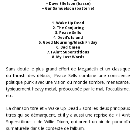
– Dave Ellefson (basse)
– Gar Samuelson (batterie)
1. Wake Up Dead
2. The Conjuring
3. Peace Sells
4. Devil’s Island
5. Good Mourning/black Friday
6. Bad Omen
7. I Ain’t Superstitious
8. My Last Words
Sans doute le plus grand effort de Megadeth et un classique
du thrash des débuts, Peace Sells combine une conscience
politique punk avec une vision du monde sombre, menaçante,
typiquement heavy metal, préoccupée par le mal, l’occultisme,
etc.
La chanson-titre et « Wake Up Dead » sont les deux principaux
titres qui se démarquent, et il y a aussi une reprise de « I Ain’t
Superstitious » de Willie Dixon, qui prend un air de paranoïa
surnaturelle dans le contexte de l’album.