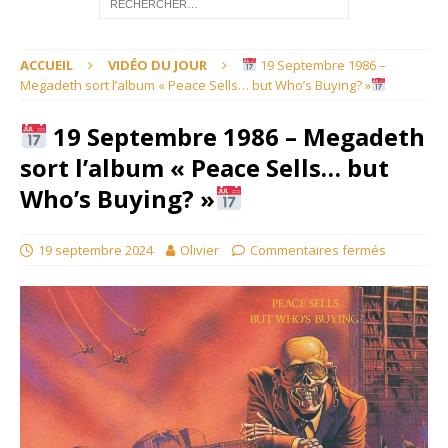
ACCUEIL
VIDÉO DU JOUR
19 Septembre 1986 –
Megadeth sort l’album « Peace Sells… but Who’s Buying? »
19 Septembre 1986 – Megadeth
sort l’album « Peace Sells… but
Who’s Buying? »
19 septembre 2024
Olivier
Commentaires fermés