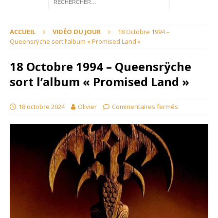
ACCUEIL
VIDÉO DU JOUR
18 Octobre 1994 –
Queensrÿche sort l’album « Promised Land »
18 Octobre 1994 – Queensrÿche
sort l’album « Promised Land »
18 octobre 2024
Olivier
Commentaires fermés