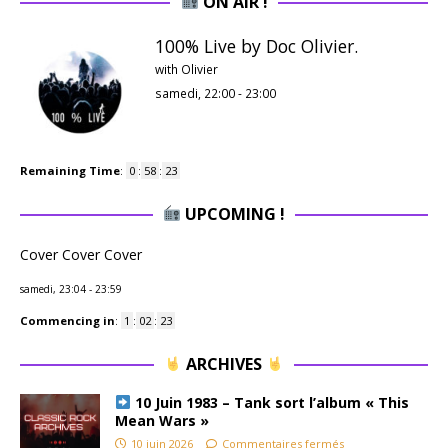
ON AIR !
100% Live by Doc Olivier.
with Olivier
samedi, 22:00
-
23:00
Remaining Time
:
0
:
58
:
22
UPCOMING !
Cover Cover Cover
samedi, 23:04
-
23:59
Commencing in
:
1
:
02
:
22
ARCHIVES
10 Juin 1983 – Tank sort l’album « This
Mean Wars »
10 juin 2026
Commentaires fermés