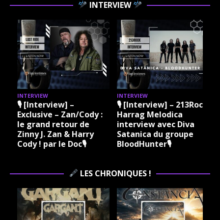
INTERVIEW
INTERVIEW
INTERVIEW
I
🎙 [Interview] –
🎙 [Interview] – 213Rock
Exclusive – Zan/Cody :
Harrag Melodica
le grand retour de
interview avec Diva
Zinny J. Zan & Harry
Satanica du groupe
Cody ! par le Doc🎙
BloodHunter🎙
LES CHRONIQUES !