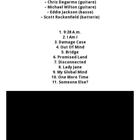
– Chris Degarmo (guitare)
– Michael Wilton (guitare)
– Eddie Jackson (basse)
– Scott Rockenfield (batterie)
1. 9:28 A.m.
2. I Am I
3. Damage Case
4. Out Of Mind
5. Bridge
6. Promised Land
7. Disconnected
8. Lady Jane
9. My Global Mind
10. One More Time
11. Someone Else?