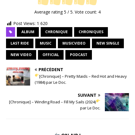
Average rating
5
/ 5. Vote count:
4
Post Views:
1 620
ALBUM
CHRONIQUE
CHRONIQUES
LAST RIDE
MUSIC
MUSICVIDEO
NEW SINGLE
NEW VIDEO
OFFICIAL
PODCAST
PRÉCÉDENT
[Chronique] – Pretty Maids – Red Hot and Heavy
(1984) par Le Doc.
SUIVANT
[Chronique] – Winding Road – Fill My Sails (2024)
par Le Doc.