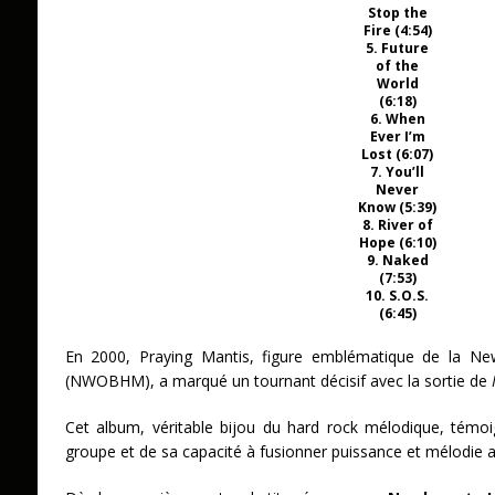
Stop the
Fire (4:54)
5. Future
of the
World
(6:18)
6. When
Ever I’m
Lost (6:07)
7. You’ll
Never
Know (5:39)
8. River of
Hope (6:10)
9. Naked
(7:53)
10. S.O.S.
(6:45)
En 2000, Praying Mantis, figure emblématique de la Ne
(NWOBHM), a marqué un tournant décisif avec la sortie de
Cet album, véritable bijou du hard rock mélodique, témoi
groupe et de sa capacité à fusionner puissance et mélodie