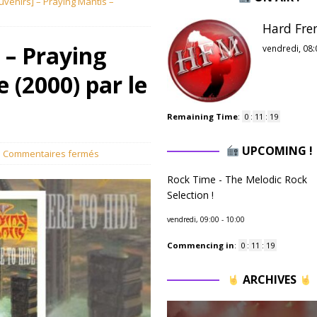
venirs] – Praying Mantis –
Hard Fre
 – Praying
vendredi, 08:
 (2000) par le
Remaining Time
:
0
:
11
:
18
UPCOMING !
Commentaires fermés
Rock Time - The Melodic Rock
Selection !
vendredi, 09:00
-
10:00
Commencing in
:
0
:
11
:
18
ARCHIVES