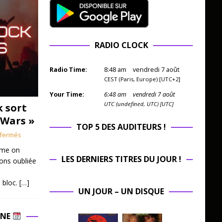
RADIO CLOCK
Radio Time:
8
:
48
am
vendredi 7 août
CEST (Paris, Europe) [UTC+2]
Your Time:
6
:
48
am
vendredi 7 août
UTC (undefined, UTC) [UTC]
k sort
 Wars »
TOP 5 DES AUDITEURS !
fermés
mme on
LES DERNIERS TITRES DU JOUR !
ions oubliée
 bloc.
[…]
UN JOUR – UN DISQUE
INE