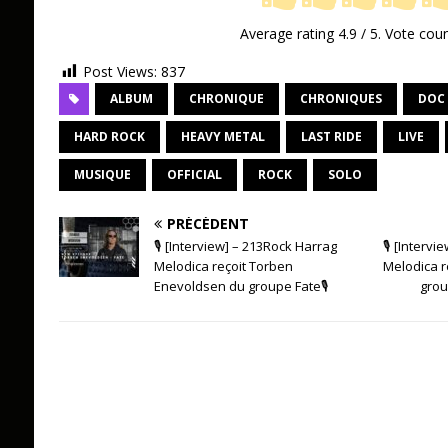
Average rating
4.9
/ 5. Vote cou
Post Views:
837
ALBUM
CHRONIQUE
CHRONIQUES
DOC
HARD ROCK
HEAVY METAL
LAST RIDE
LIVE
MUSIQUE
OFFICIAL
ROCK
SOLO
PRÉCÉDENT
🎙 [Interview] – 213Rock Harrag
🎙 [Intervi
Melodica reçoit Torben
Melodica r
Enevoldsen du groupe Fate🎙
grou