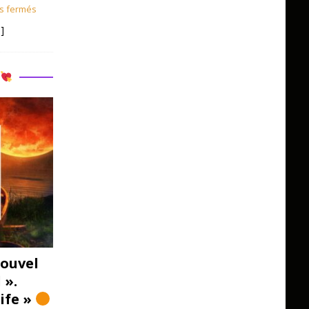
s fermés
]
R
ouvel
 ».
Life »