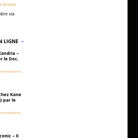
s fermés
bre via
N LIGNE
Xandria –
r le Doc.
ommentaires
Chez Kane
) par le
ommentaires
onic – II