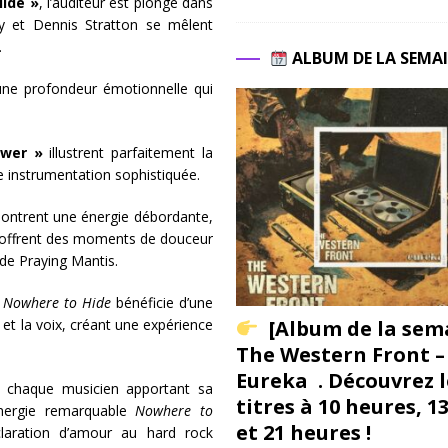
ide »
, l’auditeur est plongé dans
roy et Dennis Stratton se mêlent
.
ALBUM DE LA SEMA
une profondeur émotionnelle qui
ower »
illustrent parfaitement la
e instrumentation sophistiquée.
ntrent une énergie débordante,
offrent des moments de douceur
e de Praying Mantis.
,
Nowhere to Hide
bénéficie d’une
[Album de la sem
et la voix, créant une expérience
The Western Front –
Eureka . Découvrez l
 chaque musicien apportant sa
titres à 10 heures, 1
ynergie remarquable
Nowhere to
et 21 heures !
laration d’amour au hard rock