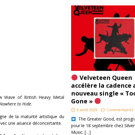
Velveteen Queen
accélère la cadence 
nouveau single « To
w Wave of British Heavy Metal
Gone »
Nowhere to Hide
.
6 août 2026
Commentaires 
gne de la maturité artistique du
​ The Greater Good, est pro
 avec une aisance déconcertante.
pour le 18 septembre chez Silver
Music.
[…]