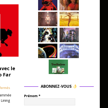
avec le
o Far
ABONNEZ-VOUS
fermés
grammée
Prénom
*
 Lining