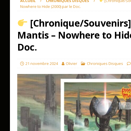
ACCUEIL
CHRONIQUES DISQUES
[Chronique/Sou
Nowhere to Hide (2000) par le Doc.
[Chronique/Souvenirs]
Mantis – Nowhere to Hide
Doc.
21 novembre 2024
Olivier
Chroniques Disques