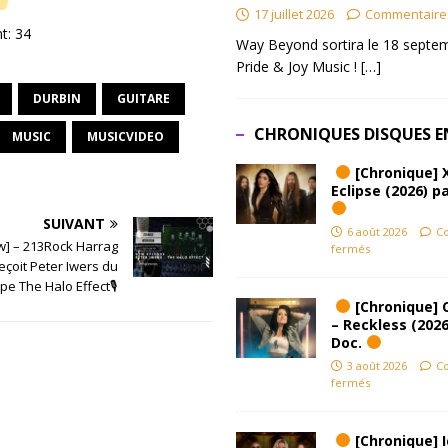
17 juillet 2026
Commentaire
nt:
34
Way Beyond sortira le 18 septem
Pride & Joy Music !
[…]
DURBIN
GUITARE
CHRONIQUES DISQUES E
MUSIC
MUSICVIDEO
[Chronique] 
Eclipse (2026) pa
SUIVANT
6 août 2026
C
ew] – 213Rock Harrag
fermés
eçoit Peter Iwers du
pe The Halo Effect🎙
[Chronique] 
– Reckless (2026
Doc.
3 août 2026
C
fermés
[Chronique] Ic