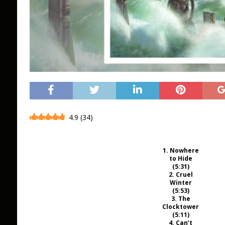
4.9
(
34
)
1. Nowhere
to Hide
(5:31)
2. Cruel
Winter
(5:53)
3. The
Clocktower
(5:11)
4. Can’t