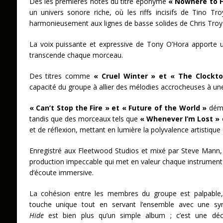
Dès les premières notes du titre éponyme
« Nowhere to H
un univers sonore riche, où les riffs incisifs de Tino T
harmonieusement aux lignes de basse solides de Chris Troy
La voix puissante et expressive de Tony O’Hora apporte 
transcende chaque morceau.
Des titres comme
« Cruel Winter » et « The Clockt
capacité du groupe à allier des mélodies accrocheuses à un
« Can’t Stop the Fire » et « Future of the World »
démo
tandis que des morceaux tels que
« Whenever I’m Lost »
et de réflexion, mettant en lumière la polyvalence artistiqu
Enregistré aux Fleetwood Studios et mixé par Steve Mann
production impeccable qui met en valeur chaque instrument 
d’écoute immersive.
La cohésion entre les membres du groupe est palpable,
touche unique tout en servant l’ensemble avec une s
Hide
est bien plus qu’un simple album ; c’est une déc