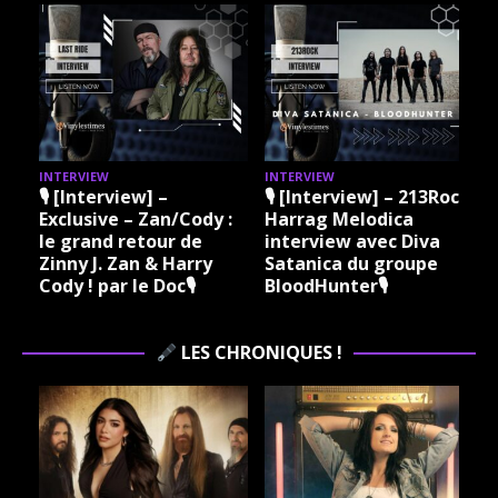
INTERVIEW
INTERVIEW
I
🎙 [Interview] –
🎙 [Interview] – 213Rock
Exclusive – Zan/Cody :
Harrag Melodica
le grand retour de
interview avec Diva
Zinny J. Zan & Harry
Satanica du groupe
Cody ! par le Doc🎙
BloodHunter🎙
LES CHRONIQUES !