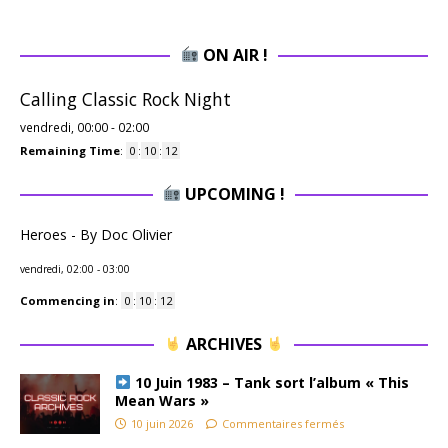
ON AIR !
Calling Classic Rock Night
vendredi, 00:00
-
02:00
Remaining Time
:
0
:
10
:
11
UPCOMING !
Heroes - By Doc Olivier
vendredi, 02:00
-
03:00
Commencing in
:
0
:
10
:
11
ARCHIVES
10 Juin 1983 – Tank sort l’album « This
Mean Wars »
10 juin 2026
Commentaires fermés