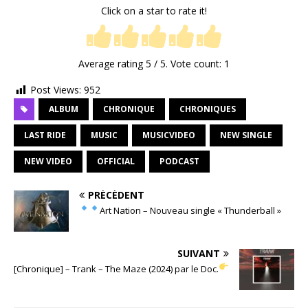
Click on a star to rate it!
Average rating
5
/ 5. Vote count:
1
Post Views:
952
ALBUM
CHRONIQUE
CHRONIQUES
LAST RIDE
MUSIC
MUSICVIDEO
NEW SINGLE
NEW VIDEO
OFFICIAL
PODCAST
PRÉCÉDENT
Art Nation – Nouveau single « Thunderball »
SUIVANT
[Chronique] – Trank – The Maze (2024) par le Doc.