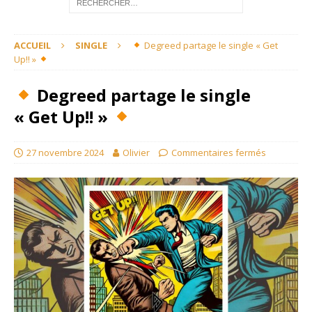
ACCUEIL
SINGLE
Degreed partage le single « Get
Up!! »
Degreed partage le single
« Get Up!! »
27 novembre 2024
Olivier
Commentaires fermés