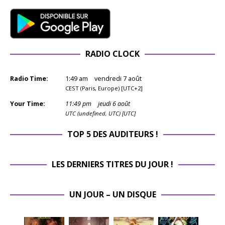
RADIO CLOCK
Radio Time:
1
:
49
am
vendredi 7 août
CEST (Paris, Europe) [UTC+2]
Your Time:
11
:
49
pm
jeudi 6 août
UTC (undefined, UTC) [UTC]
TOP 5 DES AUDITEURS !
LES DERNIERS TITRES DU JOUR !
UN JOUR – UN DISQUE