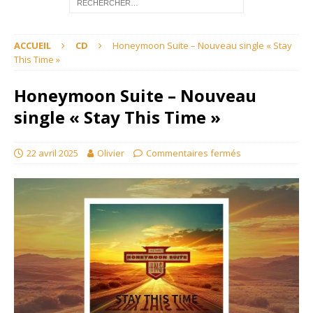
ACCUEIL
CD
Honeymoon Suite – Nouveau single « Stay
This Time »
Honeymoon Suite – Nouveau
single « Stay This Time »
22 avril 2025
Olivier
Commentaires fermés