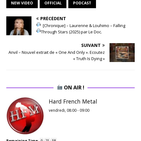
NEW VIDEO
OFFICIAL
PODCAST
PRÉCÉDENT
[Chronique] – Laurenne & Louhimo – Falling
Through Stars (2025) par Le Doc.
SUIVANT
Anvil – Nouvel extrait de « One And Only ». Ecoutez
« Truth Is Dying »
ON AIR !
Hard French Metal
vendredi, 08:00
-
09:00
Remaining Time
:
0
:
21
:
57