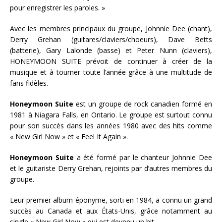
pour enregistrer les paroles. »
Avec les membres principaux du groupe, Johnnie Dee (chant),
Derry Grehan (guitares/claviers/choeurs), Dave Betts
(batterie), Gary Lalonde (basse) et Peter Nunn (claviers),
HONEYMOON SUITE prévoit de continuer à créer de la
musique et à tourner toute l’année grâce à une multitude de
fans fidèles.
Honeymoon Suite
est un groupe de rock canadien formé en
1981 à Niagara Falls, en Ontario. Le groupe est surtout connu
pour son succès dans les années 1980 avec des hits comme
« New Girl Now » et « Feel It Again ».
Honeymoon Suite
a été formé par le chanteur Johnnie Dee
et le guitariste Derry Grehan, rejoints par d’autres membres du
groupe.
Leur premier album éponyme, sorti en 1984, a connu un grand
succès au Canada et aux États-Unis, grâce notamment au
single « New Girl Now » qui est devenu un hit.