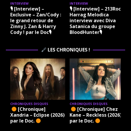
INTERVIEW
INTERVIEW
I
🎙 [Interview] –
🎙 [Interview] – 213Rock
Exclusive – Zan/Cody :
Harrag Melodica
le grand retour de
interview avec Diva
Zinny J. Zan & Harry
Satanica du groupe
Cody ! par le Doc🎙
BloodHunter🎙
LES CHRONIQUES !
CHRONIQUES DISQUES
CHRONIQUES DISQUES
[Chronique]
[Chronique] Chez
Xandria – Eclipse (2026)
Kane – Reckless (2026)
par le Doc.
par le Doc.