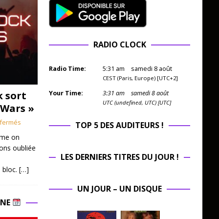
RADIO CLOCK
Radio Time:
5
:
31
am
samedi 8 août
CEST (Paris, Europe) [UTC+2]
k sort
Your Time:
3
:
31
am
samedi 8 août
UTC (undefined, UTC) [UTC]
 Wars »
fermés
TOP 5 DES AUDITEURS !
mme on
ions oubliée
LES DERNIERS TITRES DU JOUR !
 bloc.
[…]
UN JOUR – UN DISQUE
INE