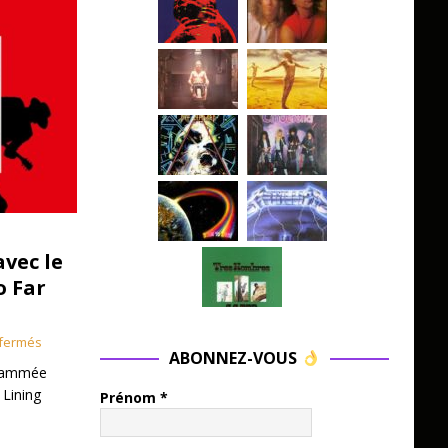
avec le
o Far
fermés
ABONNEZ-VOUS
grammée
 Lining
Prénom
*