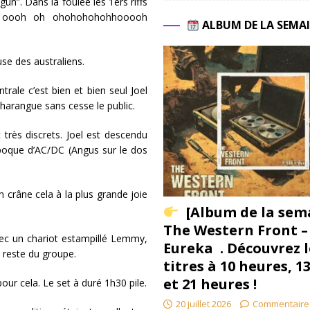
un”. Dans la foulée les 1ers riffs
h oooh oh ohohohohohhooooh
ALBUM DE LA SEMA
use des australiens.
trale c’est bien et bien seul Joel
l harangue sans cesse le public.
rès discrets. Joel est descendu
poque d’AC/DC (Angus sur le dos
 crâne cela à la plus grande joie
[Album de la sem
The Western Front –
vec un chariot estampillé Lemmy,
Eureka . Découvrez l
u reste du groupe.
titres à 10 heures, 1
et 21 heures !
our cela. Le set à duré 1h30 pile.
20 juillet 2026
Commentaire