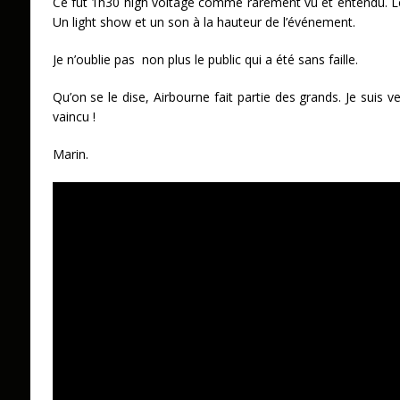
Ce fût 1h30 high voltage comme rarement vu et entendu. Les
Un light show et un son à la hauteur de l’événement.
Je n’oublie pas non plus le public qui a été sans faille.
Qu’on se le dise, Airbourne fait partie des grands. Je suis ve
vaincu !
Marin.