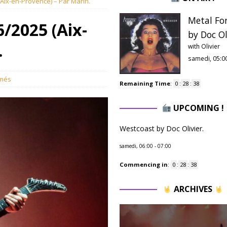
(Aix-en-Provence) – Par Marin.
Metal Fo
6/2025 (Aix-
by Doc Ol
.
with Olivier
samedi, 05:0
rmés
Remaining Time
:
0
:
28
:
37
UPCOMING !
Westcoast by Doc Olivier.
samedi, 06:00
-
07:00
Commencing in
:
0
:
28
:
37
ARCHIVES