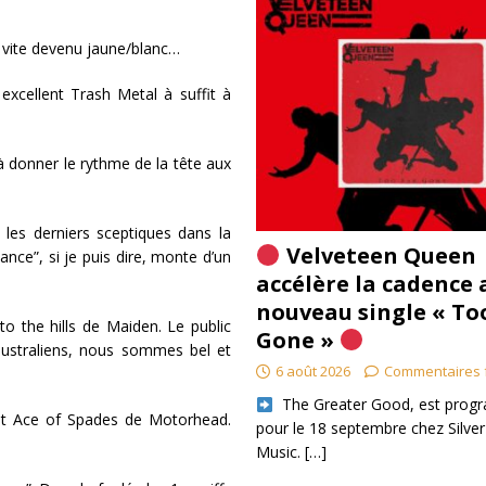
t vite devenu jaune/blanc…
xcellent Trash Metal à suffit à
à donner le rythme de la tête aux
 les derniers sceptiques dans la
Velveteen Queen
ance”, si je puis dire, monte d’un
accélère la cadence 
nouveau single « To
o the hills de Maiden. Le public
Gone »
australiens, nous sommes bel et
6 août 2026
Commentaires 
​ The Greater Good, est pro
nt Ace of Spades de Motorhead.
pour le 18 septembre chez Silver
Music.
[…]