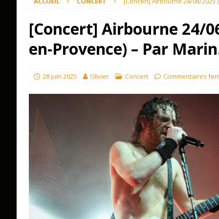
ACCUEIL
CONCERT
[Concert] Airbourne 24/06/2025 
[Concert] Airbourne 24/0
en-Provence) – Par Marin
28 juin 2025
Olivier
Concert
Commentaires fe