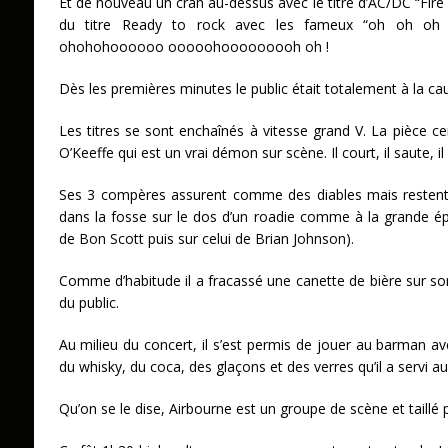
Et de nouveau un cran au-dessus avec le titre d’AC/DC “Fire g
du titre Ready to rock avec les fameux “oh oh o
ohohohoooooo ooooohooooooooh oh !
Dès les premières minutes le public était totalement à la ca
Les titres se sont enchaînés à vitesse grand V. La pièce cen
O’Keeffe qui est un vrai démon sur scène. Il court, il saute, i
Ses 3 compères assurent comme des diables mais restent t
dans la fosse sur le dos d’un roadie comme à la grande é
de Bon Scott puis sur celui de Brian Johnson).
Comme d’habitude il a fracassé une canette de bière sur son
du public.
Au milieu du concert, il s’est permis de jouer au barman a
du whisky, du coca, des glaçons et des verres qu’il a servi a
Qu’on se le dise, Airbourne est un groupe de scène et taillé p