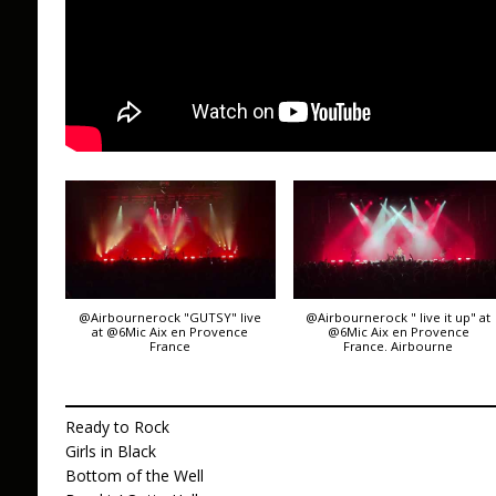
@Airbournerock "GUTSY" live
@Airbournerock " live it up" at
at @6Mic Aix en Provence
@6Mic Aix en Provence
France
France. Airbourne
Ready to Rock
Girls in Black
Bottom of the Well