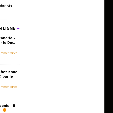
bre via
N LIGNE
Xandria –
r le Doc.
ommentaires
Chez Kane
) par le
ommentaires
onic – II
c.