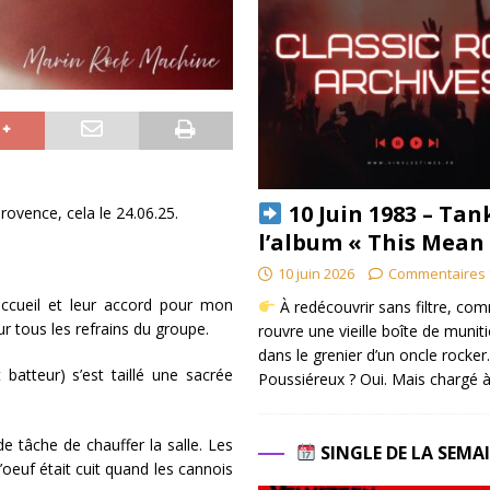
10 Juin 1983 – Tan
rovence, cela le 24.06.25.
l’album « This Mean
10 juin 2026
Commentaires 
 accueil et leur accord pour mon
À redécouvrir sans filtre, co
ur tous les refrains du groupe.
rouvre une vieille boîte de munit
dans le grenier d’un oncle rocker.
 batteur) s’est taillé une sacrée
Poussiéreux ? Oui. Mais chargé à
de tâche de chauffer la salle. Les
SINGLE DE LA SEMA
’oeuf était cuit quand les cannois