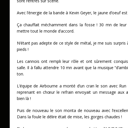
sont rentrés sur scène.
Avec l’énergie de la bande à Kevin Geyer, le jaune d’oeuf es
Ça chauffait méchamment dans la fosse ! 30 mn de leur e
mettre tout le monde d’accord.
N’étant pas adepte de ce style de métal, je me suis surpris 
pieds !
Les cannois ont rempli leur rôle et ont sûrement conquis
salle. Il à fallu attendre 10 mn avant que la musique “d’ambi
ton.
L’équipe de Airbourne a monté d’un cran le son avec Run t
reprenant en chœur le refrain envoyait un message aux 
bien là !
Puis de nouveau le son monta de nouveau avec l’excelle
Dans la foule le délire était de mise, les gorges chaudes !