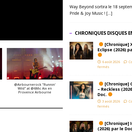
Way Beyond sortira le 18 septem
Pride & Joy Music !
[…]
CHRONIQUES DISQUES E
[Chronique] 
Eclipse (2026) pa
6 août 2026
C
fermés
[Chronique] 
@Airbournerock "Runnin'
Wild" at @6Mic Aix en
– Reckless (2026
Provence Airbourne
Doc.
3 août 2026
C
fermés
[Chronique] Ic
(2026) par le Do