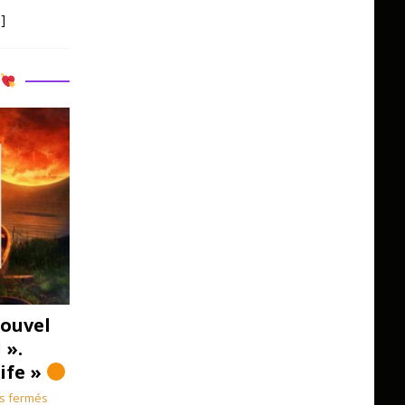
]
R
ouvel
 ».
Life »
s fermés