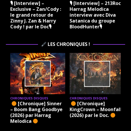
🎙 [Interview] –
🎙 [Interview] – 213Rock
Exclusive – Zan/Cody :
Harrag Melodica
le grand retour de
interview avec Diva
Zinny J. Zan & Harry
Satanica du groupe
Cody ! par le Doc🎙
BloodHunter🎙
LES CHRONIQUES !
CHRONIQUES DISQUES
CHRONIQUES DISQUES
[Chronique] Sinner
[Chronique]
– Boom Bang Goodbye
KingCrown – Moonfall
(2026) par Harrag
(2026) par le Doc.
Melodica