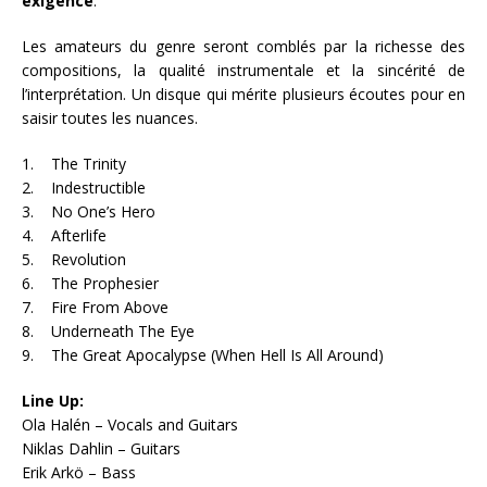
exigence
.
Les amateurs du genre seront comblés par la richesse des
compositions, la qualité instrumentale et la sincérité de
l’interprétation. Un disque qui mérite plusieurs écoutes pour en
saisir toutes les nuances.
1. The Trinity
2. Indestructible
3. No One’s Hero
4. Afterlife
5. Revolution
6. The Prophesier
7. Fire From Above
8. Underneath The Eye
9. The Great Apocalypse (When Hell Is All Around)
Line Up:
Ola Halén – Vocals and Guitars
Niklas Dahlin – Guitars
Erik Arkö – Bass