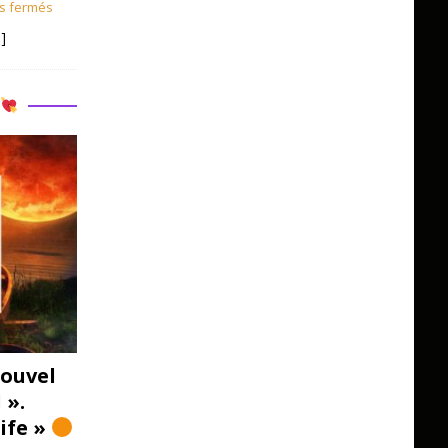
s fermés
]
R
ouvel
 ».
Life »