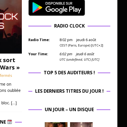
RADIO CLOCK
Radio Time:
8
:
02
pm
jeudi 6 août
CEST (Paris, Europe) [UTC+2]
Your Time:
6
:
02
pm
jeudi 6 août
k sort
UTC (undefined, UTC) [UTC]
 Wars »
TOP 5 DES AUDITEURS !
fermés
mme on
ions oubliée
LES DERNIERS TITRES DU JOUR !
 bloc.
[…]
UN JOUR – UN DISQUE
INE