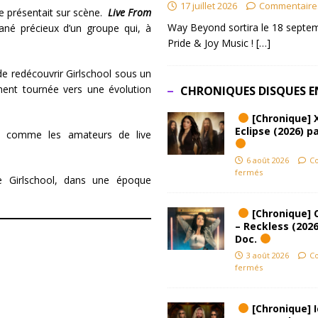
17 juillet 2026
Commentaire
 se présentait sur scène.
Live From
Way Beyond sortira le 18 septem
tané précieux d’un groupe qui, à
Pride & Joy Music !
[…]
e redécouvrir Girlschool sous un
ument tournée vers une évolution
CHRONIQUES DISQUES E
[Chronique] 
Eclipse (2026) pa
ut comme les amateurs de live
6 août 2026
C
fermés
e Girlschool, dans une époque
[Chronique] 
– Reckless (2026
Doc.
3 août 2026
C
fermés
[Chronique] Ic