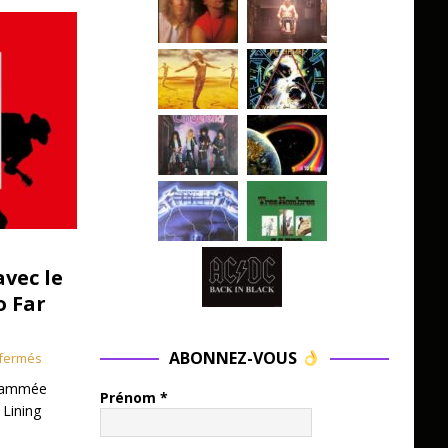
avec le
o Far
ABONNEZ-VOUS
fermés
grammée
Prénom
*
 Lining