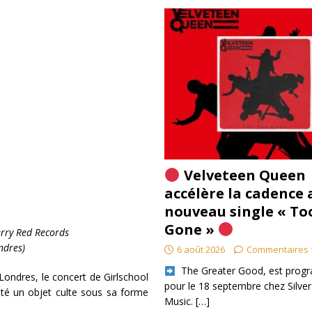
Velveteen Queen
accélère la cadence 
nouveau single « To
Gone »
erry Red Records
ndres)
6 août 2026
Commentaires 
​ The Greater Good, est pro
Londres, le concert de Girlschool
pour le 18 septembre chez Silver
esté un objet culte sous sa forme
Music.
[…]