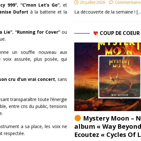
20 juillet 2026
Commentaire
cy 999”
,
“C’mon Let’s Go”
, et
La découverte de la semaine !
[…
enise Dufort
à la batterie et la
a Lie”
,
“Running for Cover”
ou
COUP DE COEU
ue.
donne un souffle nouveau aux
voix assurée, plus posée, qui
son cru d’un vrai concert
, sans
sant transparaître toute l’énergie
e, entre cris du public, tensions
le.
Mystery Moon – N
album « Way Beyond
strument a sa place, les voix ne
Ecoutez « Cycles Of 
nt respectée.