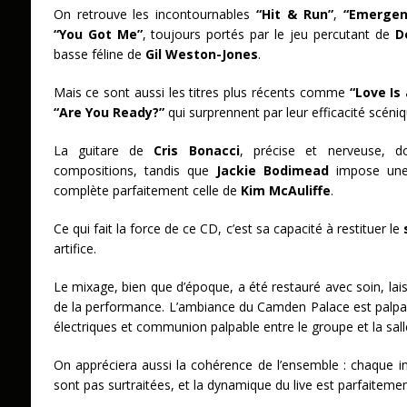
On retrouve les incontournables
“Hit & Run”
,
“Emergen
“You Got Me”
, toujours portés par le jeu percutant de
D
basse féline de
Gil Weston-Jones
.
Mais ce sont aussi les titres plus récents comme
“Love Is 
“Are You Ready?”
qui surprennent par leur efficacité scéniq
La guitare de
Cris Bonacci
, précise et nerveuse, 
compositions, tandis que
Jackie Bodimead
impose une 
complète parfaitement celle de
Kim McAuliffe
.
Ce qui fait la force de ce CD, c’est sa capacité à restituer le
artifice.
Le mixage, bien que d’époque, a été restauré avec soin, lais
de la performance. L’ambiance du Camden Palace est palpabl
électriques et communion palpable entre le groupe et la sal
On appréciera aussi la cohérence de l’ensemble : chaque in
sont pas surtraitées, et la dynamique du live est parfaiteme