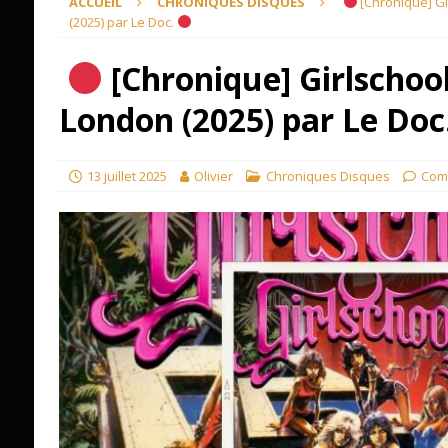
ACCUEIL
CHRONIQUES DISQUES
[Chronique] Gi
(2025) par Le Doc.
[Chronique] Girlschool
London (2025) par Le Doc
13 juillet 2025
Olivier
Chroniques Disques
Com