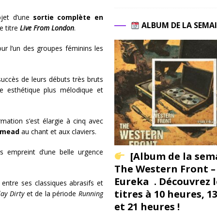
bjet d’une
sortie complète en
ALBUM DE LA SEMA
e titre
Live From London
.
ur l’un des groupes féminins les
succès de leurs débuts très bruts
e esthétique plus mélodique et
rmation s’est élargie à cinq avec
imead
au chant et aux claviers.
urs empreint d’une belle urgence
[Album de la sem
The Western Front –
Eureka . Découvrez l
 entre ses classiques abrasifs et
titres à 10 heures, 1
lay Dirty
et de la période
Running
et 21 heures !