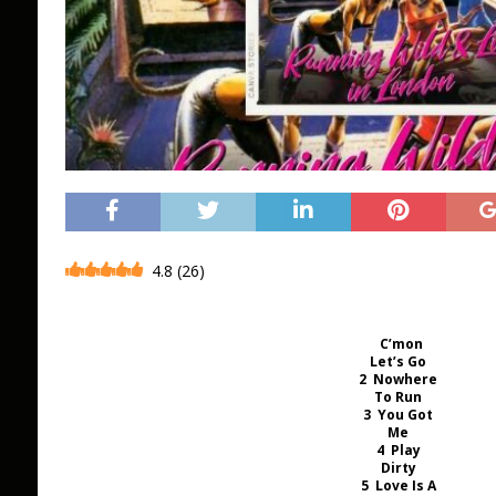
4.8
(
26
)
C’mon
Let’s Go
2 Nowhere
To Run
3 You Got
Me
4 Play
Dirty
5 Love Is A