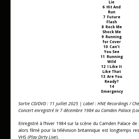
Lie
6 Hit And
Run
7 Future
Flash
8 Rock Me
Shock Me
9 Running
for Cover
10 Can’t
You See
11 Running
Wild
12 I Like It
Like That
13 Are You
Ready?
14
Emergency
Sortie CD/DVD : 11 juillet 2025 | Label : HNE Recordings / Ch
Concert enregistré le 7 décembre 1984 au Camden Palace (Lo
Enregistré à l’hiver 1984 sur la scène du Camden Palace de 
alors filmé pour la télévision britannique est longtemps r
VHS (
Play Dirty Live
).