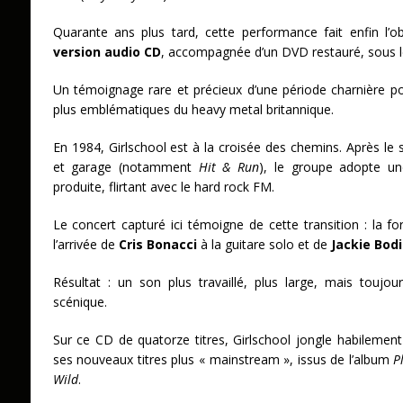
Quarante ans plus tard, cette performance fait enfin l’o
version audio CD
, accompagnée d’un DVD restauré, sous l
Un témoignage rare et précieux d’une période charnière po
plus emblématiques du heavy metal britannique.
En 1984, Girlschool est à la croisée des chemins. Après le 
et garage (notamment
Hit & Run
), le groupe adopte un
produite, flirtant avec le hard rock FM.
Le concert capturé ici témoigne de cette transition : la fo
l’arrivée de
Cris Bonacci
à la guitare solo et de
Jackie Bod
Résultat : un son plus travaillé, plus large, mais toujo
scénique.
Sur ce CD de quatorze titres, Girlschool jongle habilement
ses nouveaux titres plus « mainstream », issus de l’album
P
Wild
.