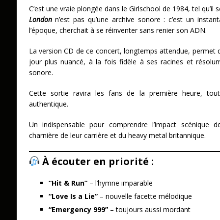
C’est une vraie plongée dans le Girlschool de 1984, tel qu’il
London
n’est pas qu’une archive sonore : c’est un instan
l’époque, cherchait à se réinventer sans renier son ADN.
La version CD de ce concert, longtemps attendue, permet d
jour plus nuancé, à la fois fidèle à ses racines et résol
sonore.
Cette sortie ravira les fans de la première heure, to
authentique.
Un indispensable pour comprendre l’impact scénique d
charnière de leur carrière et du heavy metal britannique.
À écouter en priorité :
“Hit & Run”
– l’hymne imparable
“Love Is a Lie”
– nouvelle facette mélodique
“Emergency 999”
– toujours aussi mordant