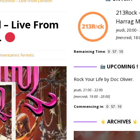
rlschool – Live From London
213Rock -
Harrag M
 – Live From
jeudi, 20:00
-
.
[
mercredi, 18:
Remaining Time
:
0
:
57
:
09
mentaires fermés
UPCOMING !
Rock Your Life by Doc Olivier.
jeudi, 21:00
-
22:00
[
mercredi, 19:00
-
20:00
]
Commencing in
:
0
:
57
:
09
ARCHIVES