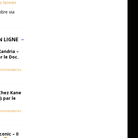
s fermés
bre via
N LIGNE
Xandria –
r le Doc.
ommentaires
Chez Kane
) par le
ommentaires
onic – II